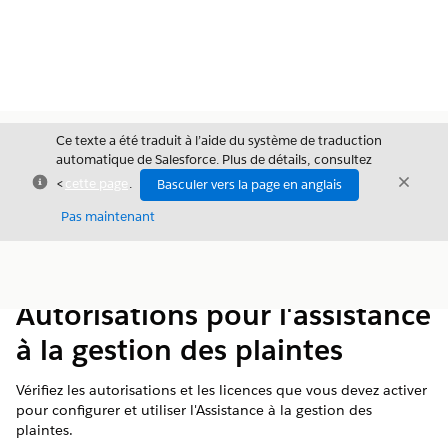
Ce texte a été traduit à l’aide du système de traduction
automatique de Salesforce. Plus de détails, consultez
Fermer
Ferme
<
cette page
.
Basculer vers la page en anglais
Fermer
Pas maintenant
Table des
Afficher la table des matières
matières
Autorisations pour l'assistance
à la gestion des plaintes
Vérifiez les autorisations et les licences que vous devez activer
pour configurer et utiliser l'Assistance à la gestion des
plaintes.