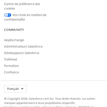
Centre de préférence des
cookies
CET ARTICLE A-T-IL RÉSOLU VOTRE PROBLÈME ?
Vos choix en matière de
confidentialité
Dites-nous ce que nous pouvons améliorer !
Oui
Non
COMMUNITY
AppExchange
Administrateurs Salesforce
Développeurs Salesforce
Trailhead
Formation
Confiance
Select Org
Français
© Copyright 2026, Salesforce.com Inc. Tous droits réservés. Les autres
marques appartiennent à leurs propriétaires respectifs.