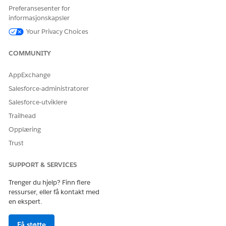
Preferansesenter for
informasjonskapsler
HJALP DENNE ARTIKKELEN MED Å LØSE PROBLEMET DITT?
La oss få vite det slik at vi kan forbedre!
Your Privacy Choices
Ja
Nei
COMMUNITY
AppExchange
Salesforce-administratorer
Salesforce-utviklere
Trailhead
Opplæring
Trust
SUPPORT & SERVICES
Trenger du hjelp? Finn flere
ressurser, eller få kontakt med
en ekspert.
Få støtte