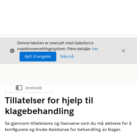
Denne teksten er oversatt med Salesforce
maskinoversettingssystem. Flere detaljer
her
.
Avslutt
Avslut
Avslutt
Bytt til engelsk
Ikke nå
Innhold
Vis innholdsfortegnelse
Tillatelser for hjelp til
klagebehandling
Se gjennom tillatelsene og lisensene som du må aktivere for å
konfigurere og bruke Assistanse for behandling av klager.