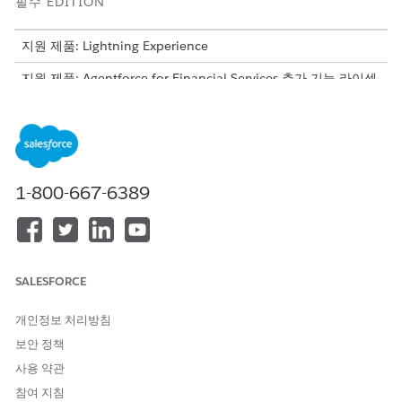
필수 EDITION
지원 제품: Lightning Experience
지원 제품: Agentforce for Financial Services 추가 기능 라이센
스가 있는
Professional
,
Enterprise
및
Unlimited
Edition 또는
Agentforce 1 Financial Services Edition에 포함되어 있습니다.
각 사용자에게 Agentforce for Financial Services 추가 기능이
있어야만 작업에 액세스할 수 있습니다.
1-800-667-6389
필요한 사용자 권한
권한 집합 할당
권한 집합 할당
AND
설정 및 구성 보기
SALESFORCE
필드 수준 보안 설정:
프로필 및 권한 집합 관리
개인정보 처리방침
AND
보안 정책
사용 약관
응용 프로그램 사용자 정의
참여 지침