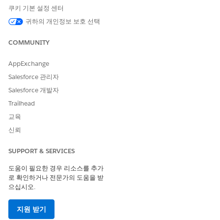
권한 집합 라이센스를 할당합니다.
쿠키 기본 설정 센터
설정에서 빠른 찾기 상자에
를 입력한 다음,
사용자
를
사용자
귀하의 개인정보 보호 선택
선택합니다.
목록 보기에서 사용자 이름을 클릭하여 사용자 세부 사항 페
COMMUNITY
이지를 봅니다.
권한 집합 할당 섹션으로 스크롤을 내린 다음,
할당 편집
을
AppExchange
클릭합니다.
FSC 서비스, Industry Service Excellence, Omnistudio 사
Salesforce 관리자
용자, 프롬프트 템플릿 사용자 및 Einstein for Financial
Salesforce 개발자
Services
권한 집합을 선택한 다음,
추가
를 클릭합니다.
Trailhead
변경 사항을 저장합니다.
교육
사례 개체의 사례 소스 필드에 대한 필드 수준 보안을 구성합니
신뢰
다.
설정에서
개체 관리자
로 이동합니다.
SUPPORT & SERVICES
빠른 찾기 상자에
입력한 다음,
사례를
선택합니다.
사례를
필드 및 관계
를 선택합니다.
도움이 필요한 경우 리소스를 추가
사례 소스
를 선택하고
필드 수준 보안 설정
을 클릭합니다.
로 확인하거나 전문가의 도움을 받
프로필에 대해
표시 가능
을 선택하고
읽기 전용
을 선택 취소
으십시오.
합니다.
변경 사항을 저장합니다.
지원 받기