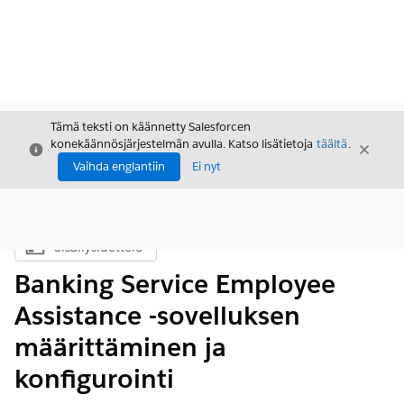
Tämä teksti on käännetty Salesforcen
konekäännösjärjestelmän avulla. Katso lisätietoja
täältä
.
Sulje
Sulje
Sulje
Vaihda englantiin
Ei nyt
Sisällysluettelo
Näytä sisällysluettelo
Banking Service Employee
Assistance -sovelluksen
määrittäminen ja
konfigurointi