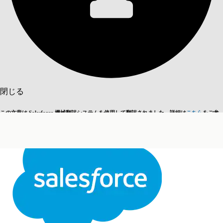
目次を表示
目次
検索
閉じる
この文章は Salesforce 機械翻訳システムを使用して翻訳されました。詳細は
こちら
をご参
英語に切り替える
今はしません
照ください。
閉じる
閉じる