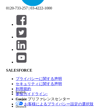
0120-733-257 | 03-4222-1000
絞り込み条件 (0)
絞り込み条件を選択
追加
製品エリア
SALESFORCE
機能の影響
プライバシーに関する声明
セキュリティに関する声明
利用規約
English
参加ガイドライン:
Cookie プリファレンスセンター
Français
エディション
お客様によるプライバシー設定の選択肢
Deutsch