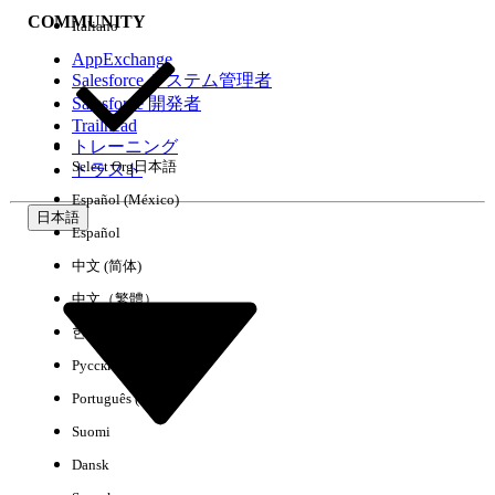
COMMUNITY
Italiano
AppExchange
Salesforce システム管理者
Salesforce 開発者
環境
Trailhead
トレーニング
Select Org
日本語
トラスト
Español (México)
日本語
Español
すべてクリア
完了
中文 (简体)
中文（繁體）
한국어
Русский
Português (Brasil)
Suomi
Dansk