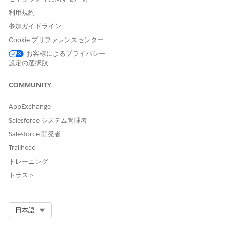
Agentforce 従業員エージェン
AIエージェントの管理および
利用規約
トを使用する
Agentforce従業員エージェン
トの管理
参加ガイドライン:
Cookie プリファレンスセンター
サブエージェントの詳細
お客様によるプライバシー
設定の選択肢
API 参照名
AddressUpdate
COMMUNITY
含まれるエージェントアクシ
名前によるレコードの識別
ョン
AppExchange
レコードを照会
Salesforce システム管理者
Get Topic Config
Salesforce 開発者
金融口座住所の取得
Trailhead
金融口座住所更新のケースの
トレーニング
作成
トラスト
必要な設定
住所更新サービスプロセス
の統合カタログユーザー権
限
Select Org
日本語
統合カタログでの住所更新
サービスプロセスの設定