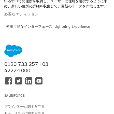
いるすべての住所を取得し、ユーザーに住所を選択するように求
め、新しい住所の詳細を収集して、更新のケースを作成します。
必要なエディション
使用可能なインターフェース: Lightning Experience
使用可能なエディション: Agentforce for Financial Services ア
ドオンライセンスがある、または Agentforce 1 Financial
Services Edition に含まれる
Professional
Edition、
Enterprise
Edition
、および
Unlimited
Edition。このアクションにアクセ
スするには、各ユーザーに Agentforce for Financial Services
アドオンが必要です。
0120-733-257 | 03-
4222-1000
必要なユーザー権限
アドレス更新サブエージェン
Financial Services Cloud 拡
トを設定して使用する
張機能または FSC サービス
および
SALESFORCE
銀行サービスアシスタンスへ
プライバシーに関する声明
のアクセス
セキュリティに関する声明