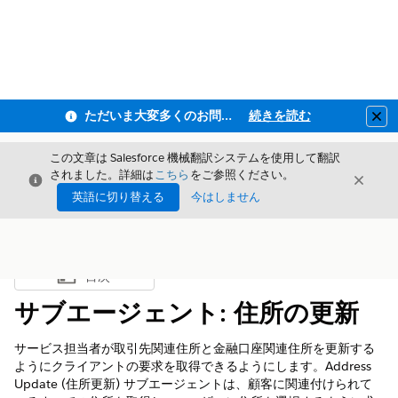
ただいま大変多くのお問い合わせをいただいており、ご連絡までにお時間を頂戴しております
続きを読む
Clo
この文章は Salesforce 機械翻訳システムを使用して翻訳
されました。詳細は
こちら
をご参照ください。
閉じる
閉じ
閉じる
英語に切り替える
今はしません
目次
目次を表示
サブエージェント: 住所の更新
サービス担当者が取引先関連住所と金融口座関連住所を更新する
ようにクライアントの要求を取得できるようにします。Address
Update (住所更新) サブエージェントは、顧客に関連付けられて