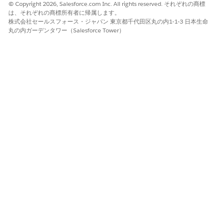
© Copyright 2026, Salesforce.com Inc. All rights reserved. それぞれの商標
は、それぞれの商標所有者に帰属します。
株式会社セールスフォース・ジャパン 東京都千代田区丸の内1-1-3 日本生命
このサブエージェントをトリガーする発言の例
丸の内ガーデンタワー（Salesforce Tower）
"ジェーン・スミスの勤務先住所を変更します"
「レコードの顧客のプライマリ住所を変更する」。
この記事で問題は解決されましたか?
ご意見をお待ちしております。
はい
いいえ