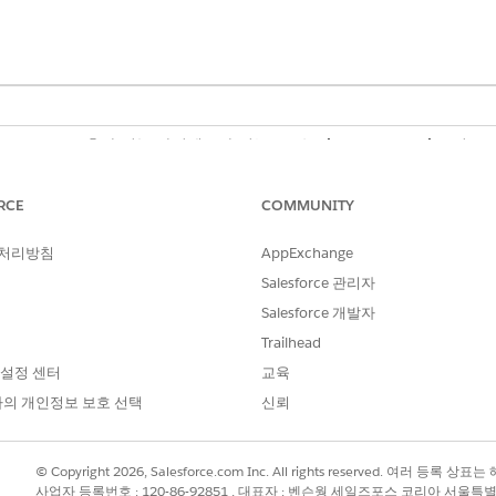
ancial Services 추가 기능 라이센스가 있는
Professional
,
Enterprise
및
Unl
on에 포함되어 있습니다. 각 사용자에게 Agentforce for Financial Serv
RCE
COMMUNITY
필요한 사용자 권한
 처리방침
AppExchange
및 사용:
Financial Services Cl
Salesforce 관리자
Salesforce 개발자
AND
Trailhead
은행 서비스 지원에 액세스
 설정 센터
교육
의 개인정보 보호 선택
신뢰
AI 에이전트 관리 및 Agentfo
© Copyright 2026, Salesforce.com Inc. All rights reserved. 여러 등
사업자 등록번호 : 120-86-92851 , 대표자 : 벤슨웡 세일즈포스 코리아 서울특