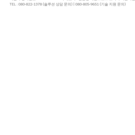
TEL : 080-822-1378 (솔루션 상담 문의) | 080-805-9651 (기술 지원 문의)
AddressUpdate
이름별 레코드 식별
레코드 쿼리
주제 구성 가져오기
금융 계정 주소 가져오기
Financial Account Add
주소 업데이트 서비스 프로
통합 카탈로그의 주소 업데
 발화의 예
 수정합니다."
 변경합니다."