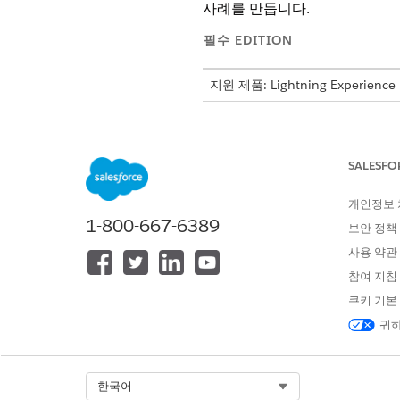
사례를 만듭니다.
필수 EDITION
지원 제품: Lightning Experience
지원 제품: Agentforce for Fin
Financial Services Editi
니다.
SALESFO
개인정보
1-800-667-6389
주소 업데이트 하위 에이전트 구성 
보안 정책
사용 약관
참여 지침
쿠키 기본
귀하
Agentforce 직원 에이전트 사용:
하위 에이전트 세부 사항
Select Org
한국어