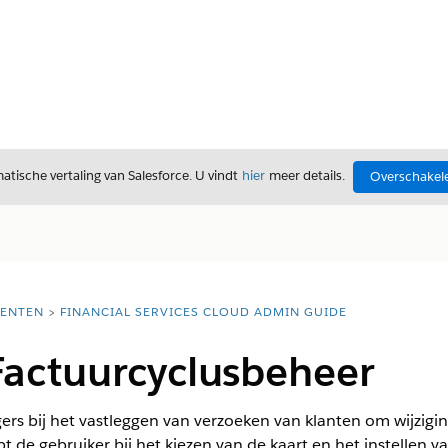
tische vertaling van Salesforce. U vindt
hier
meer details.
Overschakele
ENTEN
FINANCIAL SERVICES CLOUD ADMIN GUIDE
Factuurcyclusbeheer
ers bij het vastleggen van verzoeken van klanten om wijzig
t de gebruiker bij het kiezen van de kaart en het instellen v