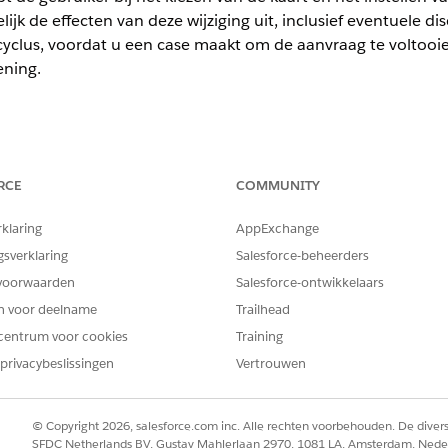
ijk de effecten van deze wijziging uit, inclusief eventuele di
scyclus, voordat u een case maakt om de aanvraag te voltooi
ening.
ience
RCE
COMMUNITY
terprise
en
Unlimited
Edition met de uitbreidingslicentie Agentforc
es Edition. Vereist dat elke gebruiker de uitbreiding Agentforce vo
rklaring
AppExchange
gsverklaring
Salesforce-beheerders
BENODIGDE GEBRUIKERSMACHTIGINGEN
voorwaarden
Salesforce-ontwikkelaars
usbeheer configureren en
Financial Services Cloud-
en voor deelname
Trailhead
centrum voor cookies
Training
AND
privacybeslissingen
Vertrouwen
Toegang tot Banking Servi
ruiken:
AI-agenten beheren en Agen
© Copyright 2026, salesforce.com inc. Alle rechten voorbehouden. De dive
SFDC Netherlands BV, Gustav Mahlerlaan 2970, 1081 LA, Amsterdam, Nede