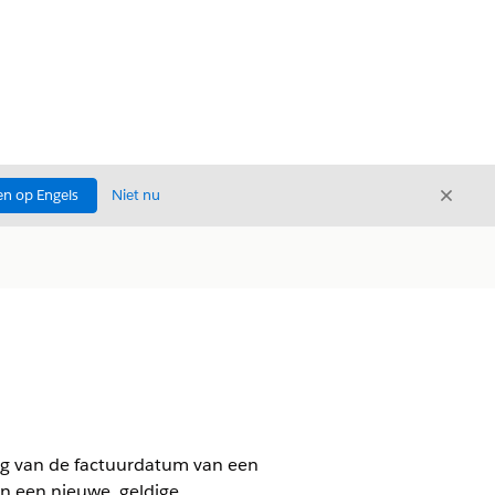
Sluite
n op Engels
Niet nu
Sluiten
ing van de factuurdatum van een
an een nieuwe, geldige