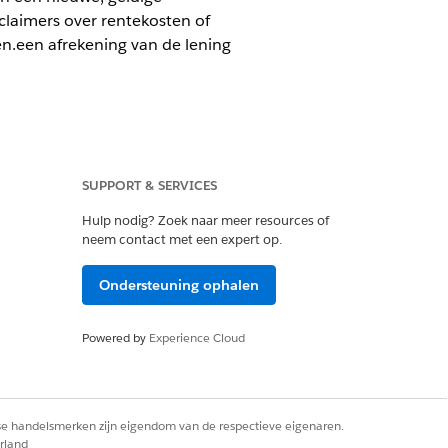
sclaimers over rentekosten of
en.een afrekening van de lening
SUPPORT & SERVICES
e for Financial Services of inbegrepen
or Financiële dienstverlening heeft om
Hulp nodig? Zoek naar meer resources of
neem contact met een expert op.
Ondersteuning ophalen
extensie OF FSC-service
Powered by
Experience Cloud
ce Assistance
tforce Employee Agents beheren
rse handelsmerken zijn eigendom van de respectieve eigenaren.
rland