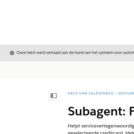
Sluiten
Deze tekst werd vertaald aan de hand van het systeem voor automa
HELP VAN SALESFORCE
DOCUM
U bent hier:
Inhoudsopgave weergeven
Subagent: 
Helpt servicevertegenwoordig
geselecteerde creditcard. Help