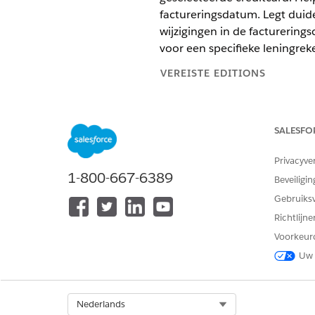
factureringsdatum. Legt duidel
wijzigingen in de facturering
voor een specifieke leningrek
VEREISTE EDITIONS
Beschikbaar in: Lightning Exper
SALESFO
Beschikbaar in:
Professional
,
En
in Agentforce 1 Financial Servic
toegang tot de actie te krijgen.
Privacyve
1-800-667-6389
Beveiligin
Gebruiks
Subagent voor factureringscycl
Richtlijn
gebruiken:
Voorkeur
Uw 
Agentforce Employee Agent geb
Select Org
Nederlands