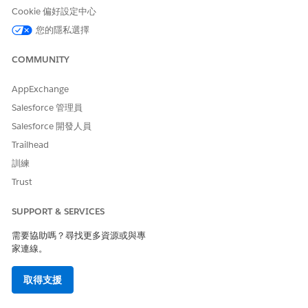
Cookie 偏好設定中心
API 名稱
BillingCycleManagement
您的隱私選擇
包含的工作人員動作
依名稱識別記錄
COMMUNITY
查詢記錄
取得主題組態
AppExchange
取得帳戶的卡片詳細資料
Salesforce 管理員
取得目前的帳單週期詳細資料
Salesforce 開發人員
Trailhead
取得新的帳單週期詳細資料
訓練
建立變更帳單週期的個案
Trust
需要設定
變更帳單週期服務流程的統
一目錄使用者權限
SUPPORT & SERVICES
在統一目錄中變更帳單週期
服務流程的設定和組態
需要協助嗎？尋找更多資源或與專
家連線。
觸發此子工作人員的說話方式範例
取得支援
「請變更我的 Visa 卡上的帳單日期。」