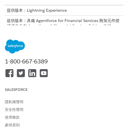
提供版本：Lightning Experience
提供版本：具備 Agentforce for Financial Services 附加元件授
權或包含在 Agentforce 1 Financial Services Edition 中的
Professional
、
Enterprise
及
Unlimited
Edition。需要每個使
用者擁有 Agentforce for Financial Services 附加元件才能存取
動作。
需要的使用者權限
1-800-667-6389
若要設定並使用帳單週期管理
Financial Services Cloud 擴
子代理程式:
充功能或 FSC 服務
和
SALESFORCE
存取銀行服務協助
若要使用 Agentforce 員工工
管理 AI 工作人員和管理
隱私權聲明
作人員:
Agentforce 員工工作人員
安全性聲明
使用條款
子工作人員詳細資料
參與原則