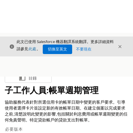
此文已使用 Salesforce 機器翻譯系統翻譯。更多詳細資料
結束
結束
結束
請參見
此處
。
切換至英文
不要現在
目錄
顯示目錄
子工作人員:帳單週期管理
協助服務代表針對所選信用卡的帳單日期中變更的客戶要求。引導
使用者選擇卡片並設定新的有效帳單日期。在建立個案以完成要求
之前,清楚說明此變更的影響,包括關於利息費用或帳單週期變更的任
何免責聲明。特定貸款帳戶的貸款支出對帳單。
必要版本