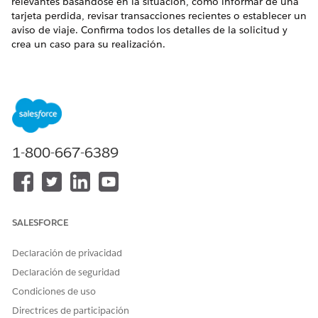
relevantes basándose en la situación, como informar de una
tarjeta perdida, revisar transacciones recientes o establecer un
aviso de viaje. Confirma todos los detalles de la solicitud y
crea un caso para su realización.
EDICIONES NECESARIAS
Disponible en: Lightning Experience
Disponible en: Ediciones
Professional
,
Enterprise
y
Unlimited
con la licencia complementaria Agentforce for
1-800-667-6389
Financial Services o incluida en Agentforce 1 Financial
Services Edition. Requiere que cada usuario tenga el
complemento Agentforce for Financial Services para
acceder a la acción.
SALESFORCE
PERMISOS DE USUARIO NECESARIOS
Para configurar y utilizar el
Extensión de Financial
Declaración de privacidad
subagente de gestión del
Services Cloud O Servicio
Declaración de seguridad
ciclo de facturación:
FSC
Condiciones de uso
Y
Directrices de participación