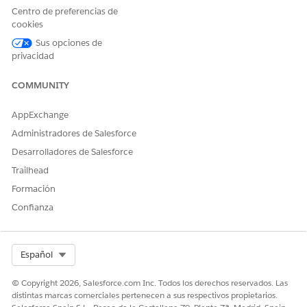
Acceder a asistencia de
Centro de preferencias de
servicio de banca
cookies
Para utilizar Agentforce
Gestionar agentes de IA y
Sus opciones de
Employee Agent:
Gestionar agentes de
privacidad
empleados Agentforce
COMMUNITY
Detalles de subagente
AppExchange
Nombre de API
CardLockManagement
Administradores de Salesforce
Desarrolladores de Salesforce
Acciones de agentes
Registros de consulta
incluidas
Trailhead
Obtener configuración de
Formación
tema
Confianza
Obtener detalles de tarjeta
para cuenta
Crear caso para bloquear o
Select Org
Español
desbloquear tarjeta
© Copyright 2026, Salesforce.com Inc. Todos los derechos reservados. Las
Configuración requerida
Permisos de usuario de
distintas marcas comerciales pertenecen a sus respectivos propietarios.
Catálogo unificado para