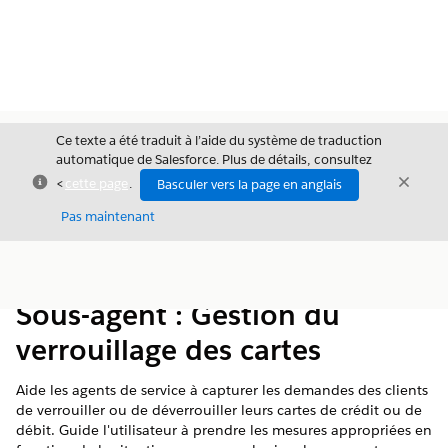
Ce texte a été traduit à l’aide du système de traduction
automatique de Salesforce. Plus de détails, consultez
Fermer
Ferme
<
cette page
.
Basculer vers la page en anglais
Fermer
Pas maintenant
Table des
Afficher la table des matières
matières
Sous-agent : Gestion du
verrouillage des cartes
Aide les agents de service à capturer les demandes des clients
de verrouiller ou de déverrouiller leurs cartes de crédit ou de
débit. Guide l'utilisateur à prendre les mesures appropriées en