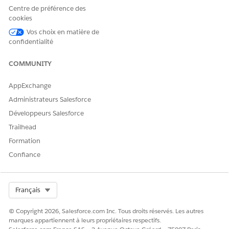
service bancaire
Centre de préférence des
cookies
Pour utiliser Agentforce
Gérer les agents IA et Gérer
Employee Agent :
les agents des employés
Vos choix en matière de
Agentforce
confidentialité
COMMUNITY
Détails du sous-agent
AppExchange
Nom d'API
CardLockManagement
Administrateurs Salesforce
Actions de l'agent incluses
Enregistrements de requête
Développeurs Salesforce
Obtenir la configuration de
Trailhead
la rubrique
Formation
Obtenir les détails de carte
Confiance
du compte
Créer une requête pour la
carte Verrouiller ou
Select Org
Français
Déverrouiller
© Copyright 2026, Salesforce.com Inc. Tous droits réservés. Les autres
Configuration requise
Autorisations utilisateur
marques appartiennent à leurs propriétaires respectifs.
du catalogue unifié pour