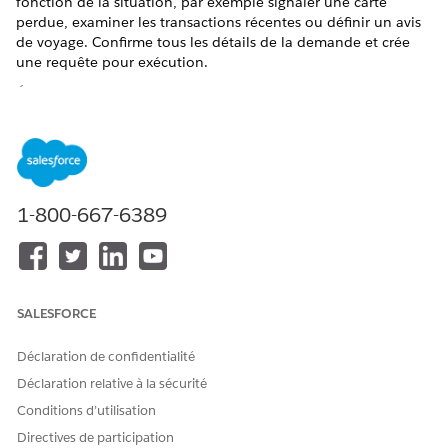
fonction de la situation, par exemple signaler une carte
perdue, examiner les transactions récentes ou définir un avis
de voyage. Confirme tous les détails de la demande et crée
une requête pour exécution.
ÉDITIONS REQUISES
Disponible avec : Lightning Experience
Disponible avec : les éditions
Professionnelle
,
Entreprise
et
Unlimited
avec la licence complémentaire Agentforce pour
1-800-667-6389
Financial Services ou incluse dans Agentforce 1 Financial
Services Edition. Nécessite que chaque utilisateur dispose
du complément Agentforce pour Financial Services pour
accéder à l'action.
SALESFORCE
AUTORISATIONS UTILISATEUR REQUISES
Pour configurer et utiliser le
Extension Financial Services
Déclaration de confidentialité
sous-agent de gestion du
Cloud OU Service FSC
Déclaration relative à la sécurité
cycle de facturation :
ET
Conditions d’utilisation
Accès à l'assistance du
Directives de participation