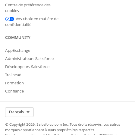
Accès à l'assistance du
Centre de préférence des
service bancaire
cookies
Pour utiliser Agentforce
Gérer les agents IA et Gérer
Vos choix en matière de
Employee Agent :
les agents des employés
confidentialité
Agentforce
COMMUNITY
Détails du sous-agent
AppExchange
Nom d'API
CheckbookPaymentCancella
Administrateurs Salesforce
tion
Développeurs Salesforce
Actions de l'agent incluses
Enregistrements de requête
Trailhead
Formation
Identification de
l'enregistrement par son
Confiance
nom
Obtenir la configuration de
la rubrique
Select Org
Français
Obtenir des comptes
© Copyright 2026, Salesforce.com Inc. Tous droits réservés. Les autres
financiers pour un compte
marques appartiennent à leurs propriétaires respectifs.