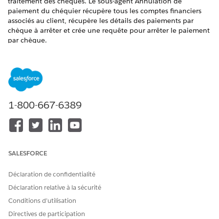
traitement des chèques. Le sous-agent Annulation de
paiement du chéquier récupère tous les comptes financiers
associés au client, récupère les détails des paiements par
chèque à arrêter et crée une requête pour arrêter le paiement
par chèque.
ÉDITIONS REQUISES
Disponible avec : Lightning Experience
Disponible avec : les éditions
Professionnelle
,
Entreprise
et
1-800-667-6389
Unlimited
avec la licence complémentaire Agentforce pour
Financial Services ou incluse dans Agentforce 1 Financial
Services Edition. Nécessite que chaque utilisateur dispose
du complément Agentforce pour Financial Services pour
accéder à l'action.
SALESFORCE
AUTORISATIONS UTILISATEUR REQUISES
Déclaration de confidentialité
Pour configurer et utiliser le
Extension Financial Services
Déclaration relative à la sécurité
sous-agent d'annulation de
Cloud OU Service FSC
paiement du chéquier :
Conditions d’utilisation
ET
Directives de participation