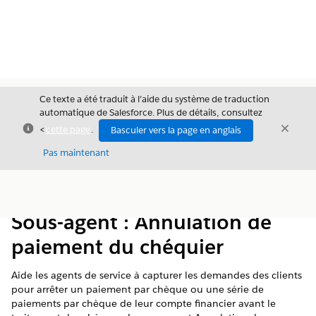
Ce texte a été traduit à l’aide du système de traduction
automatique de Salesforce. Plus de détails, consultez
Fermer
Ferme
<
cette page
.
Basculer vers la page en anglais
Fermer
Pas maintenant
Table des
Afficher la table des matières
matières
Sous-agent : Annulation de
paiement du chéquier
Aide les agents de service à capturer les demandes des clients
pour arrêter un paiement par chèque ou une série de
paiements par chèque de leur compte financier avant le