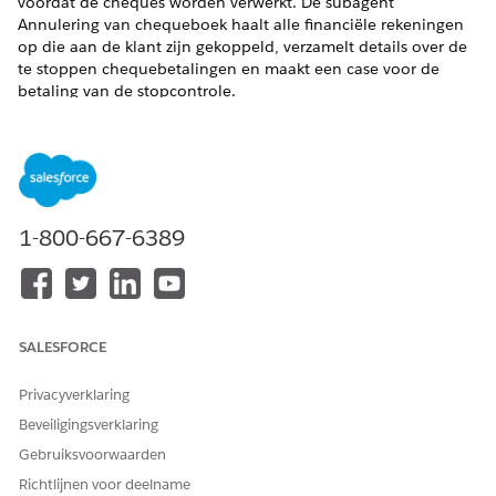
voordat de cheques worden verwerkt. De subagent
Annulering van chequeboek haalt alle financiële rekeningen
op die aan de klant zijn gekoppeld, verzamelt details over de
te stoppen chequebetalingen en maakt een case voor de
betaling van de stopcontrole.
VEREISTE EDITIONS
Beschikbaar in: Lightning Experience
Beschikbaar in:
Professional
,
Enterprise
en
Unlimited
1-800-667-6389
Edition met de uitbreidingslicentie Agentforce for Financial
Services of inbegrepen in Agentforce 1 Financial Services
Edition. Vereist dat elke gebruiker de uitbreiding Agentforce
voor Financiële dienstverlening heeft om toegang tot de
actie te krijgen.
SALESFORCE
BENODIGDE GEBRUIKERSMACHTIGINGEN
Privacyverklaring
Subagent voor het
Financial Services Cloud-
Beveiligingsverklaring
configureren en gebruiken
extensie OF FSC-service
van annulering van
Gebruiksvoorwaarden
AND
chequeboeken:
Richtlijnen voor deelname