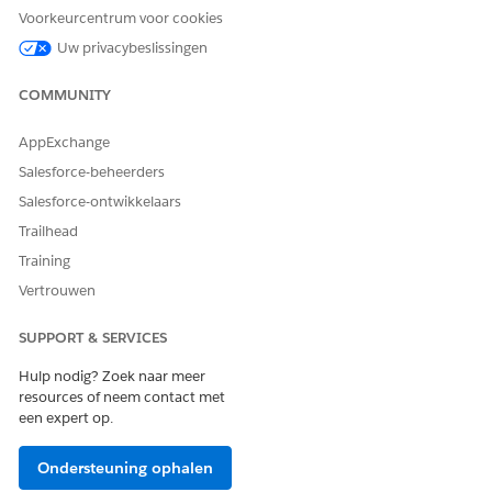
Toegang tot Banking Service
Voorkeurcentrum voor cookies
Assistance
Uw privacybeslissingen
Agentforce Employee Agent
AI-agenten beheren en
gebruiken:
Agentforce Employee Agents
COMMUNITY
beheren
AppExchange
Details van subagent
Salesforce-beheerders
Salesforce-ontwikkelaars
API-naam
CheckbookPaymentCancella
tion
Trailhead
Training
Opgenomen agentacties
Records bevragen
Vertrouwen
Record identificeren op
naam
SUPPORT & SERVICES
Onderwerpconfiguratie
Hulp nodig? Zoek naar meer
ophalen
resources of neem contact met
een expert op.
Financiële rekeningen voor
een rekening ophalen
Ondersteuning ophalen
Case maken voor Betaling