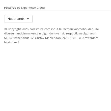
stoppen met controleren
Powered by
Experience Cloud
Verplichte set-up
Gebruikersmachtigingen
voor de Verenigde
Select Org
Nederlands
catalogus voor
Betalingsserviceproces
stoppen
© Copyright 2026, salesforce.com inc. Alle rechten voorbehouden. De
Set-up en configuratie
diverse handelsmerken zijn eigendom van de respectieve eigenaren.
voor
SFDC Netherlands BV, Gustav Mahlerlaan 2970, 1081 LA, Amsterdam,
Betalingsserviceproces
Nederland
stoppen in
Gecombineerde
catalogus
Voorbeelden van uitingen die deze subagent activeren
"Hoe stop ik een cheque die ik gisteren heb gemaild?"
"Help me een stopbetaling te plaatsen op
rekeningnummer 7890 vanwege potentiële fraude voor
klant Julia Green."