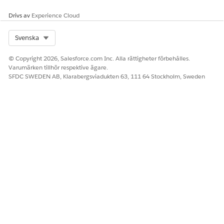
betalningstjänstprocesse
Drivs av
Experience Cloud
n
Konfiguration och
konfigurering av
Select Org
Svenska
processen Stoppa
kontroll av
© Copyright 2026, Salesforce.com Inc. Alla rättigheter förbehålles.
betalningstjänst i
Varumärken tillhör respektive ägare.
enhetlig katalog
SFDC SWEDEN AB, Klarabergsviadukten 63, 111 64 Stockholm, Sweden
Exempel på yttranden som utlöser denna underagent
"Hur stoppar jag en kontroll som jag skickade igår?"
"Hjälp mig placera en stoppbetalning på checknummer
7890 på grund av potentiellt bedrägeri för kund Julia
Green."
LÖSTE DENNA ARTIKEL DITT PROBLEM?
Berätta för oss vad vi kan förbättra!
Ja
Nej