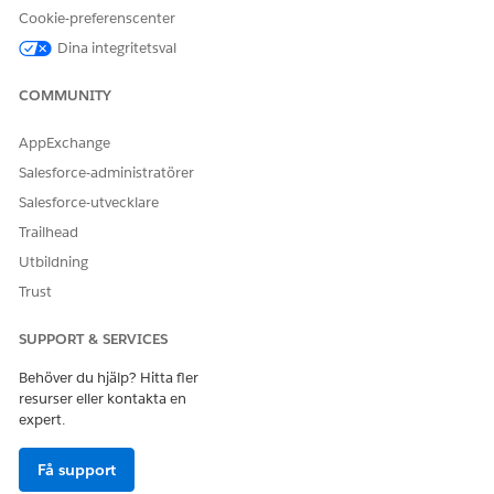
Cookie-preferenscenter
Använda Agentforce
Hantera AI-agenter och
anställd agent:
Hantera Agentforce
Dina integritetsval
anställdas agenter
COMMUNITY
Underagentdetaljer
AppExchange
API-namn
CheckbookPaymentCancella
Salesforce-administratörer
tion
Salesforce-utvecklare
Inkluderade agentåtgärder
Sökfrågeposter
Trailhead
Utbildning
Identifiera post efter namn
Trust
Hämta ämneskonfiguration
Hämta finanskonton för ett
SUPPORT & SERVICES
konto
Behöver du hjälp? Hitta fler
Skapa kundcase för
resurser eller kontakta en
stoppkontrollbetalning
expert.
Obligatorisk konfiguration
Användarbehörigheter
Få support
för enhetlig katalog för
att sluta kontrollera