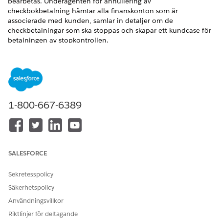
bearbetas. Underagenten för annullering av
checkbokbetalning hämtar alla finanskonton som är
associerade med kunden, samlar in detaljer om de
checkbetalningar som ska stoppas och skapar ett kundcase för
betalningen av stopkontrollen.
VERSIONER SOM KRÄVS
Tillgängliga i: Lightning Experience
Tillgängliga i:
Professional
,
Enterprise
och
Unlimited
1-800-667-6389
Editions med tilläggslicensen Agentforce för Financial
Services eller inkluderad i Agentforce 1 Financial Services
Edition. Kräver att varje användare har tillägget Agentforce
för Financial Services för åtkomst till åtgärden.
SALESFORCE
ANVÄNDARBEHÖRIGHETER SOM KRÄVS FÖR ATT
Konfigurera och använda
Financial Services Cloud-
Sekretesspolicy
underagent för annullering
tillägg ELLER FSC-tjänst
Säkerhetspolicy
av checkboksbetalning:
OCH
Användningsvillkor
Åtkomst till banktjänsthjälp
Riktlinjer för deltagande