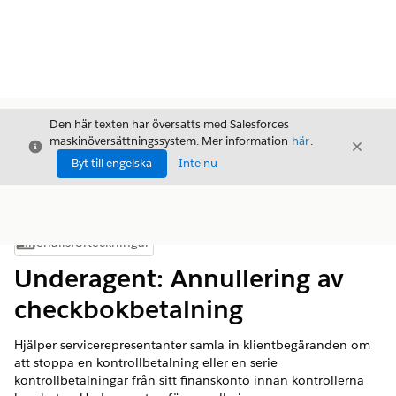
Den här texten har översatts med Salesforces
maskinöversättningssystem. Mer information
här
.
Stäng
Stäng
Stäng
Byt till engelska
Inte nu
Innehållsförteckningar
Visa innehållsförteckning
Underagent: Annullering av
checkbokbetalning
Hjälper servicerepresentanter samla in klientbegäranden om
att stoppa en kontrollbetalning eller en serie
kontrollbetalningar från sitt finanskonto innan kontrollerna