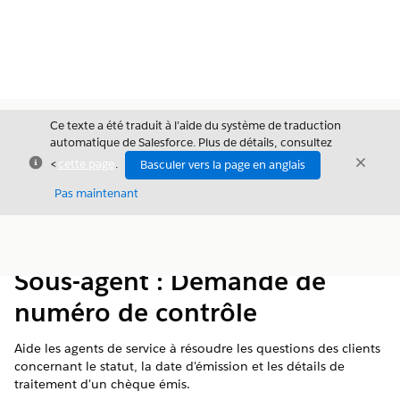
Ce texte a été traduit à l’aide du système de traduction
automatique de Salesforce. Plus de détails, consultez
Fermer
Ferme
<
cette page
.
Basculer vers la page en anglais
Fermer
Pas maintenant
Table des
Afficher la table des matières
matières
Sous-agent : Demande de
numéro de contrôle
Aide les agents de service à résoudre les questions des clients
concernant le statut, la date d'émission et les détails de
traitement d'un chèque émis.