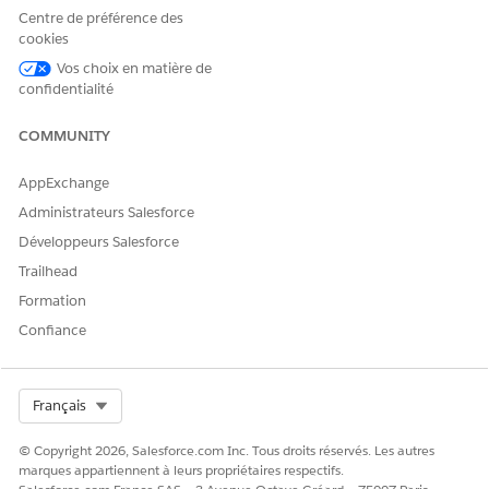
Centre de préférence des
cookies
Détails du sous-agent
Vos choix en matière de
confidentialité
Nom d'API
CheckNumberInquiry
COMMUNITY
Actions de l'agent incluses
Identifier l'enregistrement
par son nom
AppExchange
Enregistrements de requête
Administrateurs Salesforce
Obtenir la configuration de
Développeurs Salesforce
la rubrique
Trailhead
Obtenir des comptes
Formation
financiers pour un compte
Confiance
Obtenir les détails de
vérification
Select Org
Français
Exemples d'énoncés qui déclenchent ce sous-agent
© Copyright 2026, Salesforce.com Inc. Tous droits réservés. Les autres
"Pouvez-vous me guider sur la façon de se renseigner pour
marques appartiennent à leurs propriétaires respectifs.
un chèque"