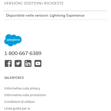
VERSIONI (EDITION) RICHIESTE
Disponibile nelle versioni: Lightning Experience
Disponibile in: versioni
Professional
Edition,
Enterprise
Edition e
Unlimited
Edition con licenza aggiuntiva
Agentforce per Financial Services o inclusa nella versione
Agentforce 1 Financial Services Edition. Richiede che ogni
utente disponga del componente aggiuntivo Agentforce
per Financial Services per accedere all'azione.
1-800-667-6389
AUTORIZZAZIONI UTENTE NECESSARIE
Per configurare e utilizzare il
Estensione Financial
sottoagente richiesta
Services Cloud O servizio
numero di controllo per
FSC
SALESFORCE
Financial Services:
E
Informativa sulla privacy
Accesso all'assistenza per i
Informativa sulla protezione
servizi bancari
Condizioni di utilizzo
Per utilizzare Agentforce
Gestisci agenti AI e Gestisci
Linee guida per la