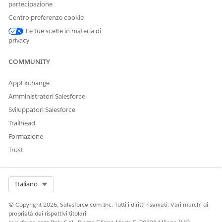
Employee Agent:
agenti dipendenti
partecipazione
Agentforce
Centro preferenze cookie
Le tue scelte in materia di
Dettagli subagente
privacy
Nome API
CheckNumberInquiry
COMMUNITY
Azioni agente incluse
Identificazione del record
per nome
AppExchange
Amministratori Salesforce
Record delle query
Sviluppatori Salesforce
Configurazione di Get Topic
Trailhead
Ottieni account finanziari
Formazione
per un account
Trust
Ottieni dettagli controllo
Esempi di enunciazioni che attivano questo subagente
Select Org
Italiano
"Puoi guidarmi su come richiedere un controllo"
© Copyright 2026, Salesforce.com Inc. Tutti i diritti riservati. Vari marchi di
"Devo verificare se l'assegno 5678 è già stato incassato"
proprietà dei rispettivi titolari.