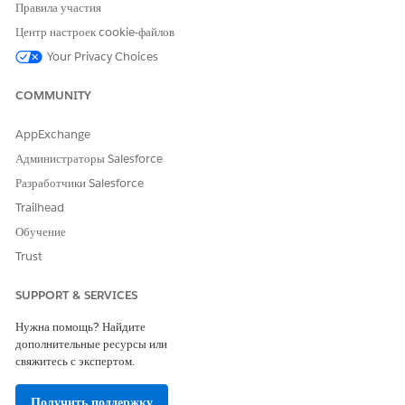
Agentforce Employee Agent:
основе искусственного
Правила участия
интеллекта и управление
Центр настроек cookie-файлов
агентами-сотрудниками
Agentforce
Your Privacy Choices
Сведения о субагенте
COMMUNITY
API-имя
CheckNumberInquiry
AppExchange
Администраторы Salesforce
Добавленные действия агента
Идентификация записи по
Разработчики Salesforce
имени
Trailhead
Запрос записей
Обучение
Получение конфигурации темы
Trust
Получение финансовых счетов
для организации
SUPPORT & SERVICES
Получение сведений о
Нужна помощь? Найдите
проверке
дополнительные ресурсы или
свяжитесь с экспертом.
Примеры реплик, запускающих данный субагент
Получить поддержку