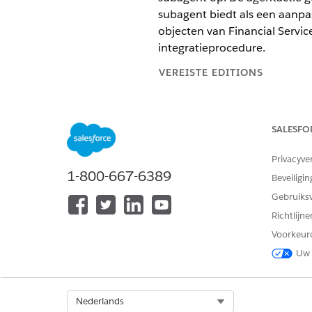
subagent biedt als een aanpa
objecten van Financial Servi
integratieprocedure.
VEREISTE EDITIONS
Beschikbaar in: Lightning Exper
SALESFO
Beschikbaar in:
Professional
,
En
Privacyve
1-800-667-6389
Beveiligin
Integratieprocedures wijzigen:
Gebruiks
Richtlijn
Laten we een voorbeeld nem
Voorkeur
Doelstelling: Uw bank biedt 
Uw 
verwijderen uit de lijst Fina
rekeningen kunnen selectere
Vooraf samengestelde configu
element Waarden instellen bi
Select Org
Nederlands