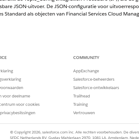
sbare JSON-uitvoer. De JSON-configuratie voor uitvoerrespon
ces Standard als objecten van Financial Services Cloud Mana
ience
RCE
COMMUNITY
terprise
en
Unlimited
Edition
rklaring
AppExchange
BENODIGDE GEBRUIKERSMACHTIGINGEN
gsverklaring
Salesforce-beheerders
OmniStudio-beheerder
voorwaarden
Salesforce-ontwikkelaars
en voor deelname
Trailhead
en:
centrum voor cookies
Training
geen automotiveleningen of andere leningservices aan. Daarom wilt
privacybeslissingen
Vertrouwen
nciële rekeningen voor de subagent Financiële rekeningoverzicht, z
n.
ratie: Dit is de vooraf samengestelde gegevens-JSON voor de subage
© Copyright 2026, salesforce.com inc. Alle rechten voorbehouden. De dive
nnen het IP-adres Topic_Config. Als u de FSC Standard-objecten geb
SFDC Netherlands BV, Gustav Mahlerlaan 2970, 1081 LA, Amsterdam, Nede