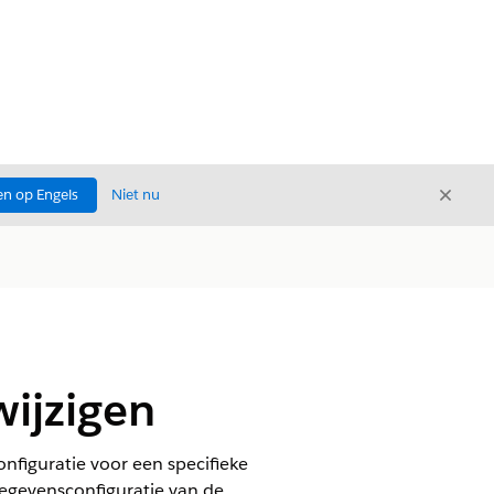
Sluite
n op Engels
Niet nu
Sluiten
wijzigen
figuratie voor een specifieke
gegevensconfiguratie van de