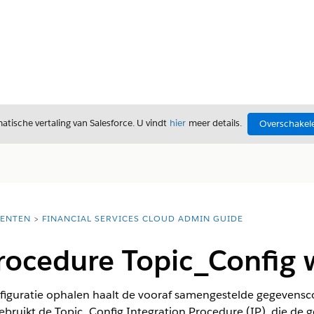
tische vertaling van Salesforce. U vindt
hier
meer details.
Overschakele
ENTEN
FINANCIAL SERVICES CLOUD ADMIN GUIDE
rocedure Topic_Config 
guratie ophalen haalt de vooraf samengestelde gegevenscon
ebruikt de Topic_Config Integration Procedure (IP), die de 