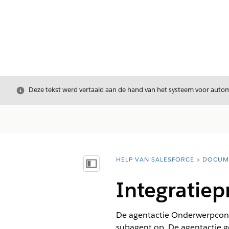
Sluiten
Deze tekst werd vertaald aan de hand van het systeem voor automa
HELP VAN SALESFORCE
DOCUM
U bent hier:
Inhoudsopgave weergeven
Integratiep
De agentactie Onderwerpconfi
subagent op. De agentactie g