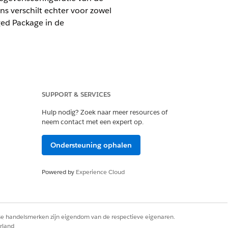
s verschilt echter voor zowel
ged Package in de
SUPPORT & SERVICES
Hulp nodig? Zoek naar meer resources of
neem contact met een expert op.
Ondersteuning ophalen
Powered by
Experience Cloud
 u aan leningen gerelateerde accounts
odat vertegenwoordigers alleen relevante
nt Financiële-rekeningafschrift in het
rse handelsmerken zijn eigendom van de respectieve eigenaren.
ruikt, zijn de elementen Actie
rland