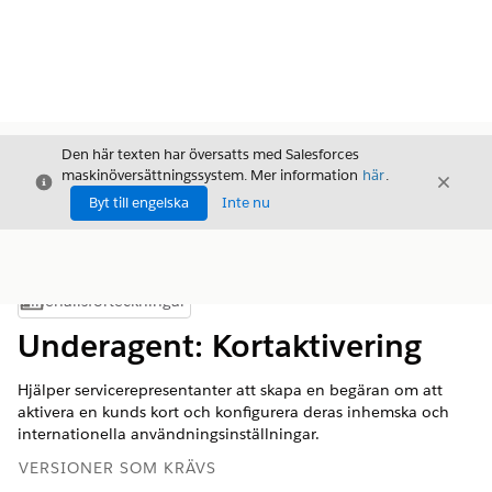
Den här texten har översatts med Salesforces
maskinöversättningssystem. Mer information
här
.
Stäng
Stäng
Stäng
Byt till engelska
Inte nu
Innehållsförteckningar
Visa innehållsförteckning
Underagent: Kortaktivering
Hjälper servicerepresentanter att skapa en begäran om att
aktivera en kunds kort och konfigurera deras inhemska och
internationella användningsinställningar.
VERSIONER SOM KRÄVS