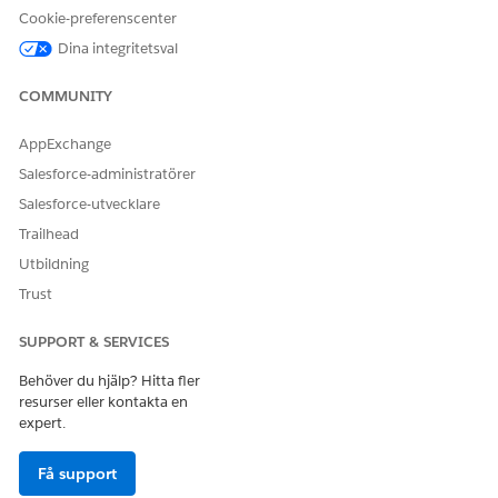
Cookie-preferenscenter
API-namn
Kortaktivering
Dina integritetsval
Inkluderade agentåtgärder
Identifiera post efter namn
Sökfrågeposter
COMMUNITY
Hämta ämneskonfiguration
AppExchange
Hämta kortdetaljer för konto
Salesforce-administratörer
Validera kortdetaljer
Salesforce-utvecklare
Trailhead
Hämta kortinställningar
Utbildning
Skapa kundcase för
Trust
kortaktivering
Obligatorisk konfiguration
Användarbehörigheter
SUPPORT & SERVICES
för enhetlig katalog för
att aktivera en
Behöver du hjälp? Hitta fler
kortserviceprocess
resurser eller kontakta en
Konfiguration och
expert.
konfigurering för att
aktivera en
Få support
kortserviceprocess i
enhetlig katalog