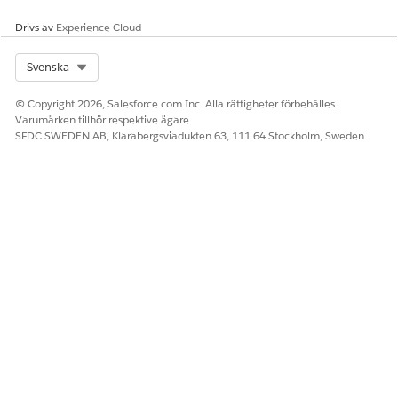
Drivs av
Experience Cloud
Exempel på yttranden som utlöser denna underagent
Select Org
Svenska
"Jag behöver aktivera en kunds nya kort"
© Copyright 2026, Salesforce.com Inc. Alla rättigheter förbehålles.
Varumärken tillhör respektive ägare.
SFDC SWEDEN AB, Klarabergsviadukten 63, 111 64 Stockholm, Sweden
LÖSTE DENNA ARTIKEL DITT PROBLEM?
Berätta för oss vad vi kan förbättra!
Ja
Nej