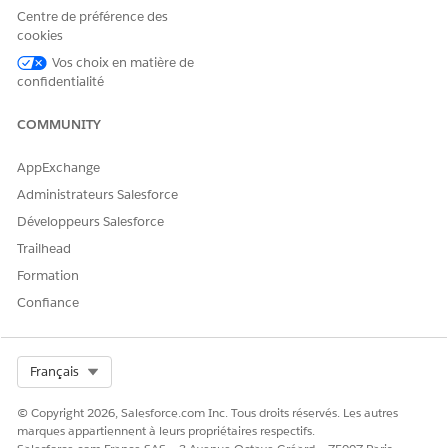
Centre de préférence des
cookies
Détails du sous-agent
Vos choix en matière de
confidentialité
Nom d'API
FinancialAccountBalances
COMMUNITY
Actions de l'agent incluses
Enregistrements de requête
Identification de
AppExchange
l'enregistrement par son
Administrateurs Salesforce
nom
Développeurs Salesforce
Obtenir la configuration de
Trailhead
la rubrique
Formation
Obtenir des comptes
Confiance
financiers pour un compte
Obtenir les soldes des
comptes financiers
Select Org
Français
Exemples d'énoncés qui déclenchent ce sous-agent
© Copyright 2026, Salesforce.com Inc. Tous droits réservés. Les autres
marques appartiennent à leurs propriétaires respectifs.
"Afficher le solde actuel du client."