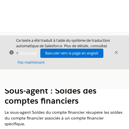
Ce texte a été traduit à l’aide du système de traduction
automatique de Salesforce. Plus de détails, consultez
Fermer
Ferme
<
cette page
.
Basculer vers la page en anglais
Fermer
Pas maintenant
Table des
Afficher la table des matières
matières
Sous-agent : Soldes des
comptes financiers
Le sous-agent Soldes du compte financier récupère les soldes
du compte financier associés à un compte financier
spécifique.