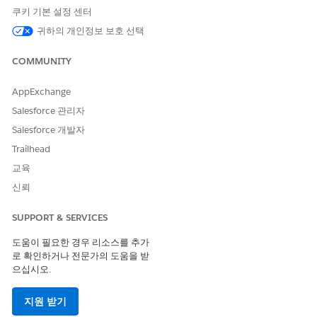
쿠키 기본 설정 센터
포함된 에이전트 작업
레코드 쿼리
귀하의 개인정보 보호 선택
이름으로 레코드 식별
COMMUNITY
주제 구성 가져오기
AppExchange
계정에 대한 금융 계정 가져오
기
Salesforce 관리자
Financial Account Balances
Salesforce 개발자
가져오기
Trailhead
교육
이 하위 에이전트를 트리거하는 발화의 예
신뢰
"고객의 현재 잔고를 표시합니다."
SUPPORT & SERVICES
"신용 카드의 현재 잔액을 가져옵니다."
도움이 필요한 경우 리소스를 추가
로 확인하거나 전문가의 도움을 받
으십시오.
이 기사를 통해 문제를 해결했습니까?
개선을 위한 의견을 보내주세요.
지원 받기