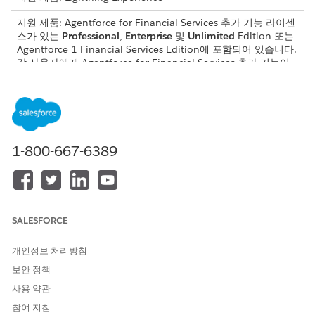
지원 제품: Agentforce for Financial Services 추가 기능 라이센
스가 있는
Professional
,
Enterprise
및
Unlimited
Edition 또는
Agentforce 1 Financial Services Edition에 포함되어 있습니다.
각 사용자에게 Agentforce for Financial Services 추가 기능이
있어야만 작업에 액세스할 수 있습니다.
필요한 사용자 권한
금융 계정 잔액 하위 에이전트
Financial Services Cloud 확
1-800-667-6389
구성 및 사용:
장 또는 FSC 서비스
AND
은행 서비스 지원에 액세스
Agentforce 직원 에이전트 사
AI 에이전트 관리 및
SALESFORCE
용:
Agentforce 직원 에이전트 관
리
개인정보 처리방침
보안 정책
하위 에이전트 세부 사항
사용 약관
참여 지침
API 이름
FinancialAccountBalances