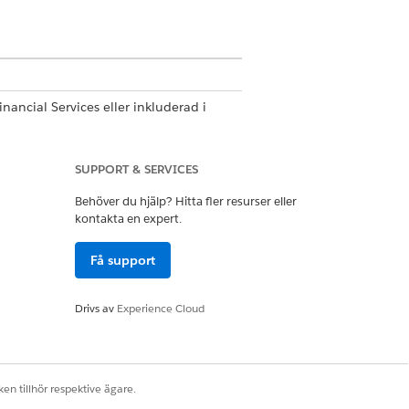
nancial Services eller inkluderad i
cial Services för åtkomst till åtgärden.
SUPPORT & SERVICES
illägg ELLER FSC-tjänst
Behöver du hjälp? Hitta fler resurser eller
kontakta en expert.
Få support
lp
ra Agentforce anställdas agenter
Drivs av
Experience Cloud
en tillhör respektive ägare.
s