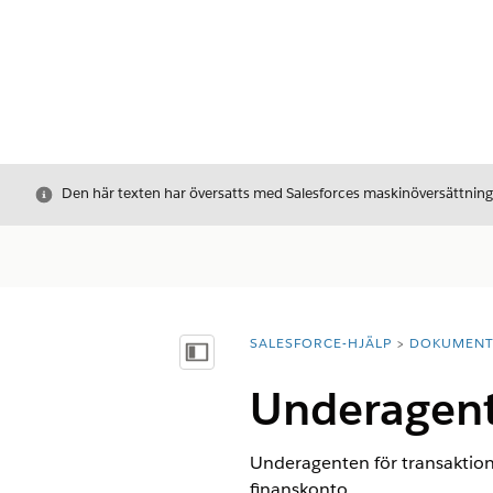
Stäng
Den här texten har översatts med Salesforces maskinöversättnin
SALESFORCE-HJÄLP
DOKUMEN
Du är här:
Visa innehållsförteckning
Underagent
Underagenten för transaktion
finanskonto.