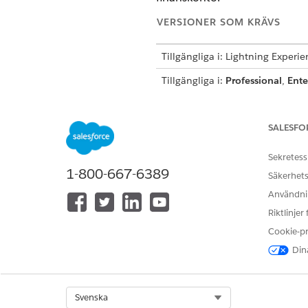
VERSIONER SOM KRÄVS
Tillgängliga i: Lightning Experi
Tillgängliga i:
Professional
,
Ente
Agentforce 1 Financial Services E
SALESFO
Konfigurera och använda undera
Sekretess
1-800-667-6389
Säkerhets
Användnin
Riktlinjer
Använda Agentforce anställd ag
Cookie-p
Dina
Underagentdetaljer
Select Org
Svenska
API-namn