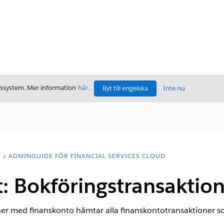
gssystem. Mer information
här
.
Byt till engelska
Inte nu
T
ADMINGUIDE FÖR FINANCIAL SERVICES CLOUD
: Bokföringstransaktion
er med finanskonto hämtar alla finanskontotransaktioner so