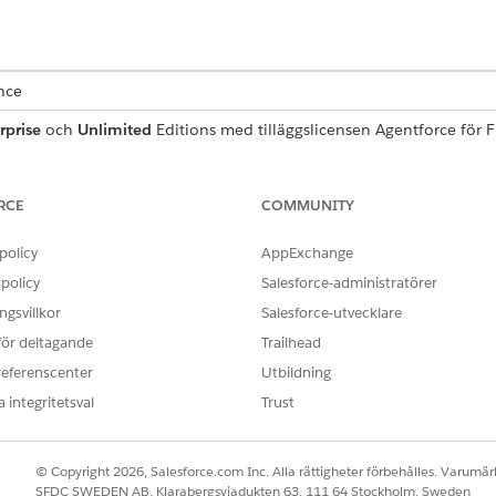
ence
rprise
och
Unlimited
Editions med tilläggslicensen Agentforce för Fi
dition. Kräver att varje användare har tillägget Agentforce för Finan
ANVÄNDARBEHÖRIGHETER SOM KRÄVS FÖR ATT
RCE
COMMUNITY
gent för finanskontotransaktioner:
Financial Services Cloud-t
policy
AppExchange
OCH
policy
Salesforce-administratörer
gsvillkor
Salesforce-utvecklare
Åtkomst till banktjänsthjä
 för deltagande
Trailhead
ent:
Hantera AI-agenter och Hante
referenscenter
Utbildning
 integritetsval
Trust
© Copyright 2026, Salesforce.com Inc. Alla rättigheter förbehålles. Varumärk
FinancialAccountTransaction
SFDC SWEDEN AB, Klarabergsviadukten 63, 111 64 Stockholm, Sweden