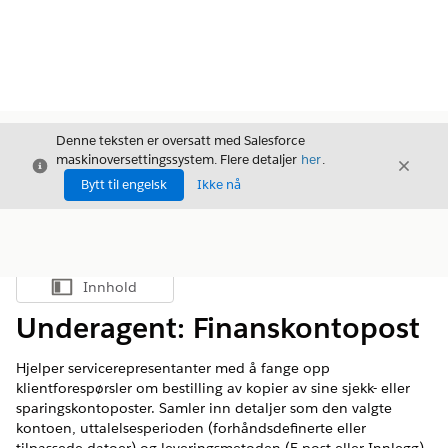
Denne teksten er oversatt med Salesforce
maskinoversettingssystem. Flere detaljer
her
.
Avslutt
Avslut
Avslutt
Bytt til engelsk
Ikke nå
Innhold
Vis innholdsfortegnelse
Underagent: Finanskontopost
Hjelper servicerepresentanter med å fange opp
klientforespørsler om bestilling av kopier av sine sjekk- eller
sparingskontoposter. Samler inn detaljer som den valgte
kontoen, uttalelsesperioden (forhåndsdefinerte eller