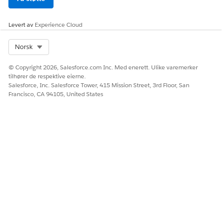
brukertillatelser for
forespørselserklæringsko
pier)
Levert av
Experience Cloud
Oppsett og
konfigurasjon for
Select Org
Norsk
tjenesteprosess for
kopiering av
© Copyright 2026, Salesforce.com Inc. Med enerett. Ulike varemerker
forespørselssetninger i
tilhører de respektive eierne.
forent katalog
Salesforce, Inc. Salesforce Tower, 415 Mission Street, 3rd Floor, San
Francisco, CA 94105, United States
Eksempler på ytringer som utløser denne
underagenten
"Kan du sende meg transaksjonshistorikken for de siste tre
månedene?"
"Hent kontoposten min."
HJALP DENNE ARTIKKELEN MED Å LØSE PROBLEMET DITT?
La oss få vite det slik at vi kan forbedre!