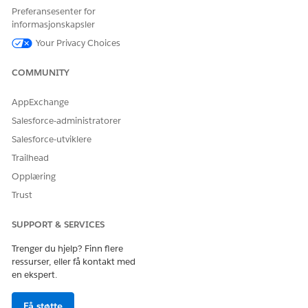
For å bruke Agentforce:
Behandle AI-agenter og
Preferansesenter for
Behandle Agentforce
informasjonskapsler
agenter
Your Privacy Choices
Underagentdetaljer
COMMUNITY
API-navn
AccountStatementRequest
AppExchange
Inkluderte agenthandlinger
Spørringsposter
Salesforce-administratorer
Hent emnekonfigurasjon
Salesforce-utviklere
Trailhead
Få økonomikontoer for en
konto
Opplæring
Få økonomikontosteder
Trust
Opprette sak for å be om
SUPPORT & SERVICES
forklaringskopier
Trenger du hjelp? Finn flere
Nødvendig oppsett
Unified Catalog User
ressurser, eller få kontakt med
Permissions for Request
en ekspert.
Statements Copies
Service Process
(Tjenesteprosess for
Få støtte