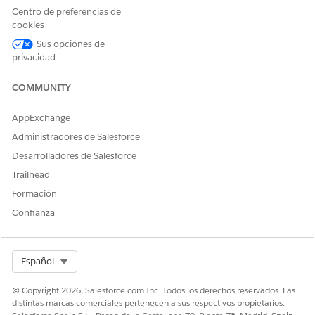
Para asignar conjuntos de
Servicio FSC
Centro de preferencias de
permisos a usuarios:
Y
cookies
Sus opciones de
Usuario de OmniStudio
privacidad
Y
COMMUNITY
Industry Service Excellence
Para utilizar Agentforce:
Conjunto de permisos
AppExchange
Generador de plataforma de
Administradores de Salesforce
agentes
Desarrolladores de Salesforce
Y
Trailhead
Conjunto de permisos
Formación
Administrador
Confianza
predeterminado Agentforce
Para utilizar Agentforce
Gestionar agentes de IA y
Employee Agent:
Gestionar agentes de
Select Org
Español
empleados Agentforce
© Copyright 2026, Salesforce.com Inc. Todos los derechos reservados. Las
Para utilizar Asistencia de
Permiso de usuario Einstein
distintas marcas comerciales pertenecen a sus respectivos propietarios.
servicio bancario:
for Financial Services