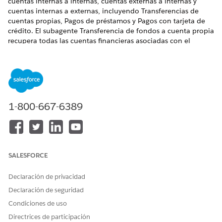
cuentas internas a internas, cuentas externas a internas y
cuentas internas a externas, incluyendo Transferencias de
cuentas propias, Pagos de préstamos y Pagos con tarjeta de
crédito. El subagente Transferencia de fondos a cuenta propia
recupera todas las cuentas financieras asociadas con el
cliente, comprueba cualquier restricción de cuenta y solicita
al usuario seleccionar el tipo de transferencia. El subagente
recopila a continuación los detalles requeridos y crea un caso
para la transferencia de fondos.
EDICIONES NECESARIAS
1-800-667-6389
Disponible en: Lightning Experience
Disponible en: Ediciones
Professional
,
Enterprise
y
Unlimited
con la licencia complementaria Agentforce for
Financial Services o incluida en Agentforce 1 Financial
SALESFORCE
Services Edition. Requiere que cada usuario tenga el
complemento Agentforce for Financial Services para
Declaración de privacidad
acceder a la acción.
Declaración de seguridad
Condiciones de uso
PERMISOS DE USUARIO NECESARIOS
Directrices de participación