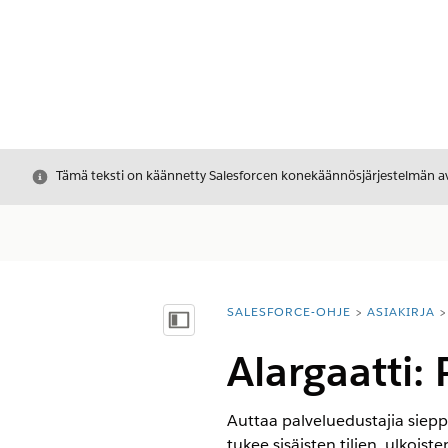
Sulje
Tämä teksti on käännetty Salesforcen konekäännösjärjestelmän avu
SALESFORCE-OHJE
ASIAKIRJA
Olet tässä:
Näytä sisällysluettelo
Alargaatti: 
Auttaa palveluedustajia siepp
tukee sisäisten tilien, ulkoiste