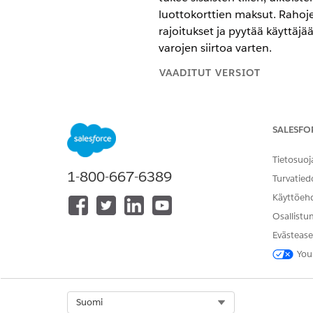
luottokorttien maksut. Rahojen s
rajoitukset ja pyytää käyttäjä
varojen siirtoa varten.
VAADITUT VERSIOT
Käytettävissä: Lightning Experi
SALESFO
Käytettävissä:
Professional Edit
lisäosalisenssi tai jotka sisältyv
Financial Services -lisäosa toim
Tietosuoj
1-800-667-6389
Turvatied
Käyttöeh
Käyttöoikeusjoukkojen kohdistam
Osallistu
Evästease
You
Select Org
Suomi