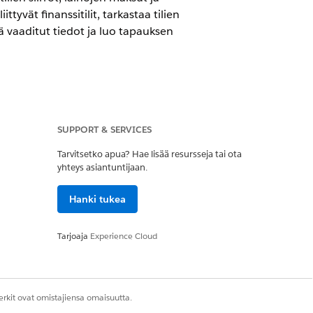
ttyvät finanssitilit, tarkastaa tilien
ää vaaditut tiedot ja luo tapauksen
SUPPORT & SERVICES
entforce for Financial Services -
isella käyttäjällä on Agentforce for
Tarvitsetko apua? Hae lisää resursseja tai ota
yhteys asiantuntijaan.
Hanki tukea
Tarjoaja
Experience Cloud
rkit ovat omistajiensa omaisuutta.