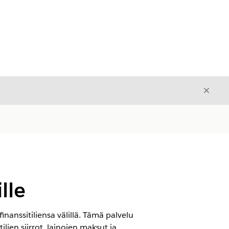
Sulje
Sulje
lle
nanssitiliensa välillä. Tämä palvelu
tilien siirrot, lainojen maksut ja