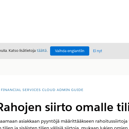
lla. Katso lisätietoja
täältä
.
Vaihda englantiin
Ei nyt
FINANCIAL SERVICES CLOUD ADMIN GUIDE
Rahojen siirto omalle tili
aamaan asiakkaan pyyntöjä määrittääkseen rahoitussiirtoja fi
n tilien ja sisäisten tilien välisiä siirtoja, mukaan lukien omien 