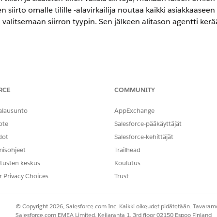
iirto omalle tilille -alavirkailija noutaa kaikki asiakkaaseen lii
ä valitsemaan siirron tyypin. Sen jälkeen alitason agentti ker
encessa
RCE
COMMUNITY
ion
-,
Enterprise
Edition- ja
Unlimited
Edition -versioissa, joissa on Ag
ät Agentforce 1 Financial Services Edition -versioon. Vaatii, että joka
innon käyttämiseksi.
alausunto
AppExchange
ote
Salesforce-pääkäyttäjät
TARVITTAVAT KÄYTTÖOIKEUDET
dot
Salesforce-kehittäjät
inen käyttäjille:
FSC-palvelu
misohjeet
Trailhead
tusten keskus
Koulutus
AND
r Privacy Choices
Trust
Omnistudio-käyttäjä
AND
© Copyright 2026, Salesforce.com Inc. Kaikki oikeudet pidätetään. Tavarame
Salesforce.com EMEA Limited, Keilaranta 1, 3rd floor 02150 Espoo Finland