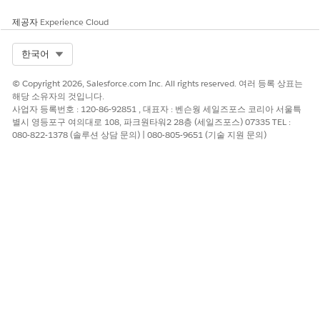
하위 에이전트 세부 사항
제공자
Experience Cloud
API 이름
FundsTransferToOwnAccoun
Select Org
한국어
t
© Copyright 2026, Salesforce.com Inc. All rights reserved. 여러 등록 상표는
포함된 에이전트 작업
레코드 쿼리
해당 소유자의 것입니다.
계정 제한 사항 가져오기
사업자 등록번호 : 120-86-92851 , 대표자 : 벤슨웡 세일즈포스 코리아 서울특
별시 영등포구 여의대로 108, 파크원타워2 28층 (세일즈포스) 07335 TEL :
주제 구성 가져오기
080-822-1378 (솔루션 상담 문의) | 080-805-9651 (기술 지원 문의)
계정에 대한 금융 계정 가져오
기
Financial Account Balances
가져오기
금전용 사례 만들기
이 하위 에이전트를 트리거하는 발화의 예
"James Doe의 계정에서 긴급 기금으로 450달러의 일회성 전
송을 처리합니다."
"계정 7418529630에서 계정 0369258147로 $875의 일회