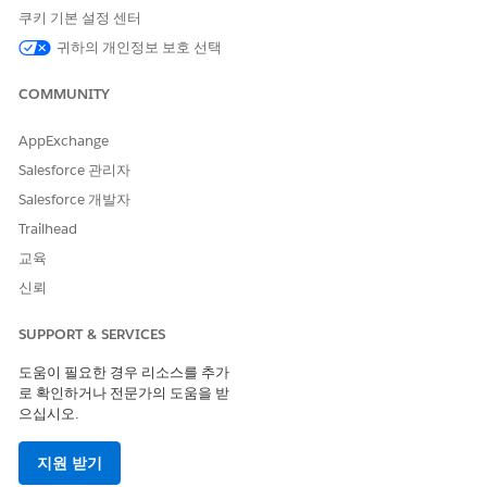
쿠키 기본 설정 센터
산업 서비스 우수성
귀하의 개인정보 보호 선택
Agentforce 사용:
에이전트 플랫폼 빌더 권한 집
합
COMMUNITY
AND
AppExchange
Agentforce 기본 관리자 권한
Salesforce 관리자
집합
Salesforce 개발자
Agentforce 직원 에이전트 사
AI 에이전트 관리 및
Trailhead
용:
Agentforce 직원 에이전트 관
교육
리
신뢰
은행 서비스 지원 사용:
Financial Services용 Einstein
사용자 권한
SUPPORT & SERVICES
AND
도움이 필요한 경우 리소스를 추가
로 확인하거나 전문가의 도움을 받
은행 서비스 지원에 액세스
으십시오.
프롬프트 템플릿 실행:
프롬프트 템플릿 실행 사용자
권한
지원 받기