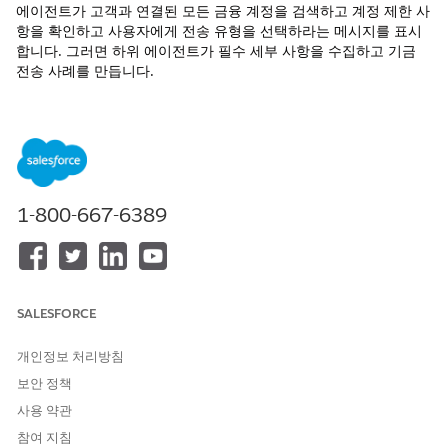
에이전트가 고객과 연결된 모든 금융 계정을 검색하고 계정 제한 사
항을 확인하고 사용자에게 전송 유형을 선택하라는 메시지를 표시
합니다. 그러면 하위 에이전트가 필수 세부 사항을 수집하고 기금
전송 사례를 만듭니다.
필수 EDITION
지원 제품: Lightning Experience
지원 제품: Agentforce for Financial Services 추가 기능 라이센
스가 있는
Professional
,
Enterprise
및
Unlimited
Edition 또는
1-800-667-6389
Agentforce 1 Financial Services Edition에 포함되어 있습니다.
각 사용자에게 Agentforce for Financial Services 추가 기능이
있어야만 작업에 액세스할 수 있습니다.
필요한 사용자 권한
SALESFORCE
사용자에게 권한 집합 할당
FSC Service
개인정보 처리방침
AND
보안 정책
사용 약관
Omnistudio 사용자
참여 지침
AND