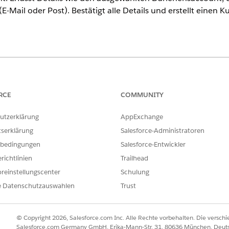
-Mail oder Post). Bestätigt alle Details und erstellt eine
ence
erprise
und
Unlimited
Edition mit der Add-On-Lizenz "Agentforce fü
 Edition enthalten. Für den Zugriff auf die Aktion muss jeder Benut
RCE
COMMUNITY
utzerklärung
AppExchange
ERFORDERLICHE BENUTZERBERECHTIGUNGEN
tserklärung
Salesforce-Administratoren
es Unteragenten für die
bedingungen
Salesforce-Entwickler
Financial Services Cloud
richtlinien
Trailhead
UND
reinstellungscenter
Schulung
Zugreifen auf Bankservic
e Datenschutzauswahlen
Trust
loyee Agent:
Verwalten von AI-Agenten un
Mitarbeiteragenten
© Copyright 2026, Salesforce.com Inc. Alle Rechte vorbehalten. Die versch
Salesforce.com Germany GmbH, Erika-Mann-Str. 31, 80636 München, Deut