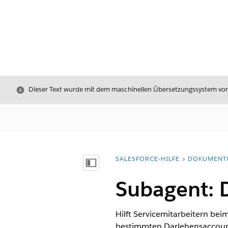
Schließen
Dieser Text wurde mit dem maschinellen Übersetzungssystem von S
SALESFORCE-HILFE
DOKUMENT
Sie befinden sich hier:
Inhalt anzeigen
Subagent: 
Hilft Servicemitarbeitern be
bestimmten Darlehensaccount