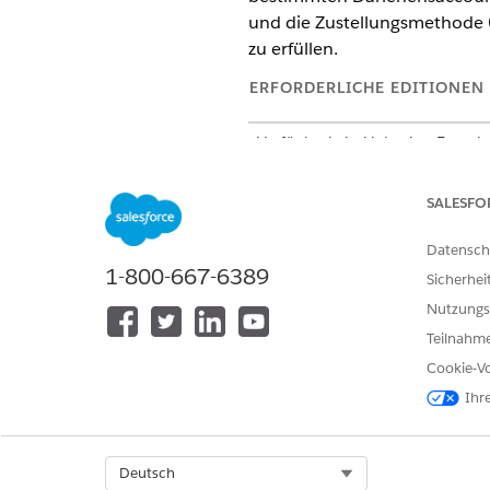
und die Zustellungsmethode (E
zu erfüllen.
ERFORDERLICHE EDITIONEN
Verfügbarkeit: Lightning Experi
Verfügbarkeit:
Professional
,
Ent
Agentforce 1 Financial Services
SALESFO
Finanzdienste" verfügen.
Datensch
1-800-667-6389
Sicherhei
Konfigurieren und Verwenden d
Nutzungs
Adressaktualisierung:
Teilnahme
Cookie-Vo
Ihr
Verwenden von Agentforce Emp
Select Org
Deutsch