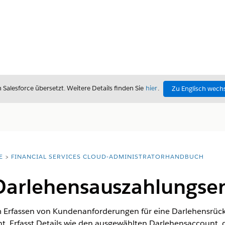
alesforce übersetzt. Weitere Details finden Sie
hier
.
Zu Englisch wech
E
FINANCIAL SERVICES CLOUD-ADMINISTRATORHANDBUCH
Darlehensauszahlungse
im Erfassen von Kundenanforderungen für eine Darlehensrück
. Erfasst Details wie den ausgewählten Darlehensaccount,