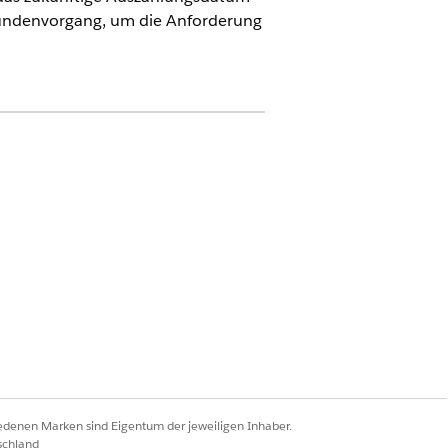
n Kundenvorgang, um die Anforderung
r Finanzdienste" oder in der
zer über das Add-On "Agentforce für
-Erweiterung ODER FSC-Service
eunterstützung
d Verwalten von Agentforce-
iedenen Marken sind Eigentum der jeweiligen Inhaber.
schland