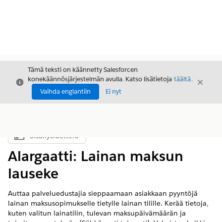
Tämä teksti on käännetty Salesforcen
konekäännösjärjestelmän avulla. Katso lisätietoja
täältä
.
Sulje
Sulje
Sulje
Vaihda englantiin
Ei nyt
Sisällysluettelo
Näytä sisällysluettelo
Alargaatti: Lainan maksun
lauseke
Auttaa palveluedustajia sieppaamaan asiakkaan pyyntöjä
lainan maksusopimukselle tietylle lainan tilille. Kerää tietoja,
kuten valitun lainatilin, tulevan maksupäivämäärän ja