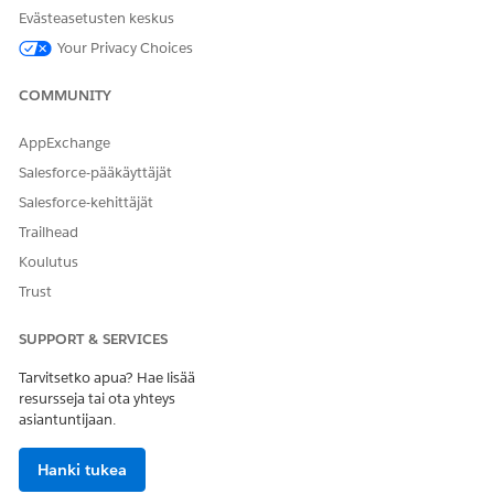
Agentforce Employee Agent
AI-agenttien hallintaoikeus
Evästeasetusten keskus
-työntekijän agentin
ja Agentforce agenttien
käyttäminen:
hallintaoikeus
Your Privacy Choices
COMMUNITY
Alagentin lisätiedot
AppExchange
API-nimi
RequestLoanPayoffStatemen
t
Salesforce-pääkäyttäjät
Salesforce-kehittäjät
Mukana toimitetut
Tietueen tunnistaminen
agenttitoiminnot
nimen perusteella
Trailhead
Kyselyn tietueet
Koulutus
Trust
Aiheiden kokoonpanon
noutaminen
SUPPORT & SERVICES
Tilin finanssitilien
noutaminen
Tarvitsetko apua? Hae lisää
resursseja tai ota yhteys
Fetch-pyynnön lainan
asiantuntijaan.
korvauslausunnon lisätiedot
Finanssitilin osoitteiden
Hanki tukea
noutaminen