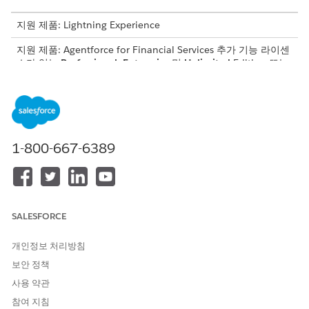
지원 제품: Lightning Experience
지원 제품: Agentforce for Financial Services 추가 기능 라이센
스가 있는
Professional
,
Enterprise
및
Unlimited
Edition 또는
Agentforce 1 Financial Services Edition에 포함되어 있습니다.
각 사용자에게 Agentforce for Financial Services 추가 기능이
있어야만 작업에 액세스할 수 있습니다.
필요한 사용자 권한
1-800-667-6389
주소 업데이트 하위 에이전트
Financial Services Cloud 확
구성 및 사용:
장 또는 FSC 서비스
AND
SALESFORCE
은행 서비스 지원에 액세스
Agentforce 직원 에이전트 사
AI 에이전트 관리 및
개인정보 처리방침
용:
Agentforce 직원 에이전트 관
보안 정책
리
사용 약관
참여 지침
하위 에이전트 세부 사항