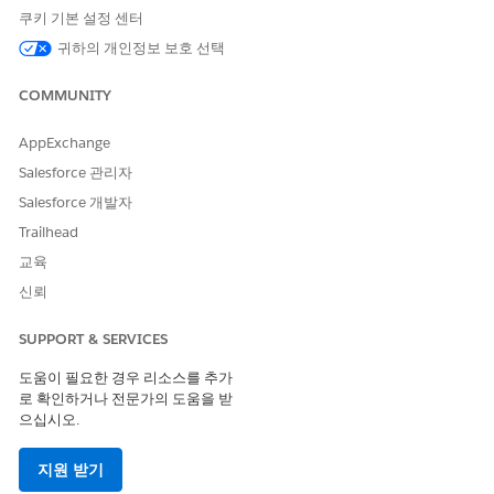
쿠키 기본 설정 센터
API 이름
RequestLoanPayoffStatemen
귀하의 개인정보 보호 선택
t
COMMUNITY
포함된 에이전트 작업
이름별 레코드 식별
레코드 쿼리
AppExchange
주제 구성 가져오기
Salesforce 관리자
Salesforce 개발자
계정에 대한 금융 계정 가져오
기
Trailhead
교육
Fetch Request Loan Payoff
Statement 상세 정보
신뢰
금융 계정 주소 가져오기
SUPPORT & SERVICES
대출 지불서 요청 사례 만들기
도움이 필요한 경우 리소스를 추가
로 확인하거나 전문가의 도움을 받
이 하위 에이전트를 트리거하는 발화의 예
으십시오.
"대출 지급 내역서를 어떻게 요청합니까?"
지원 받기
"대출 지급 세부 사항을 보내주시겠습니까?"