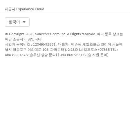
대출 지급 내역서 하위 에이전트 설정
제공자
Experience Cloud
다음 단계를 사용하여 Agentforce 은행 서비스 직원 지원에 대한
Select Org
한국어
대출 지급 내역서 하위 에이전트를 설정합니다.
통합 카탈로그 권한을 할당합니다. 금융 서비스 프로세스에 대
© Copyright 2026, Salesforce.com Inc. All rights reserved. 여러 등록 상표는
한
통합 카탈로그 사용자 권한
을 참조하십시오.
해당 소유자의 것입니다.
통합 카탈로그를 사용하여 대출 지급 내역서 요청 서비스 프로
사업자 등록번호 : 120-86-92851 , 대표자 : 벤슨웡 세일즈포스 코리아 서울특
별시 영등포구 여의대로 108, 파크원타워2 28층 (세일즈포스) 07335 TEL :
세스를 구성합니다. 통합 카탈로그에서 금융 서비스 프로세스의
080-822-1378 (솔루션 상담 문의) | 080-805-9651 (기술 지원 문의)
설정 및 구성
을 참조하십시오.
다른 통합 정의를 만듭니다.
+ 새로 만들기
를 클릭합니다.
Apex 정의됨
을 유형으로 선택합니다.
이름 및 개발자 이름으로
를 입력합니
FSC_RequestLoanPayoffStatementAgent
다.
auto_fsc_common_service_processes.AssetFinLoan
PyofStmtRqstIntegPrvd
Apex 클래스를 검색하고 선택
합니다.
특성 값이
FSC_integrations_V1_0_0
인지 확인합니다.
정의를 저장하고 활성화합니다.