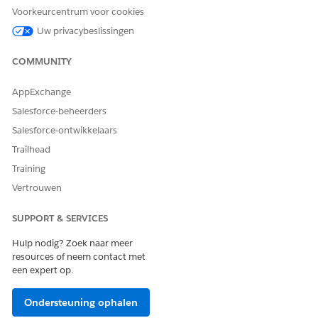
Agentforce Employee Agent
AI-agenten beheren en
Voorkeurcentrum voor cookies
gebruiken:
Agentforce Employee Agents
beheren
Uw privacybeslissingen
COMMUNITY
Details van subagent
AppExchange
API-naam
PaymentDueDateModificatio
n
Salesforce-beheerders
Salesforce-ontwikkelaars
Opgenomen agentacties
Record identificeren op
naam
Trailhead
Records bevragen
Training
Vertrouwen
Onderwerpconfiguratie
ophalen
SUPPORT & SERVICES
Financiële rekeningen voor
een rekening ophalen
Hulp nodig? Zoek naar meer
resources of neem contact met
Bijgewerkte voorwaarden
een expert op.
ophalen voor wijziging van
vervaldatum van betaling
Ondersteuning ophalen
Case Vervaldatumwijziging