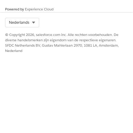
van betaling maken
Powered by
Experience Cloud
Verplichte set-up
Gebruikersmachtigingen
voor de Verenigde
Select Org
Nederlands
catalogus voor het
proces Vervaldatum
© Copyright 2026, salesforce.com inc. Alle rechten voorbehouden. De
wijzigen van betaling
diverse handelsmerken zijn eigendom van de respectieve eigenaren.
Set-up en configuratie
SFDC Netherlands BV, Gustav Mahlerlaan 2970, 1081 LA, Amsterdam,
voor het wijzigingsproces
Nederland
van de
betalingsvervaldatumser
vice in de
gecombineerde
catalogus
Voorbeelden van uitingen die deze subagent activeren
"Ik wil mijn betalingsvervaldatum wijzigen in de 15e van
elke maand"
"Kan ik wijzigen wanneer mijn maandelijkse hypotheek
moet worden betaald?"