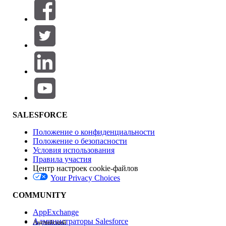
Фильтры (0)
ВЫБРАТЬ ФИЛЬТРЫ
Добавить
Область продуктов
Влияние на функции
SALESFORCE
Положение о конфиденциальности
Положение о безопасности
Условия использования
Правила участия
Центр настроек cookie-файлов
Your Privacy Choices
Версия
COMMUNITY
AppExchange
Администраторы Salesforce
Английский