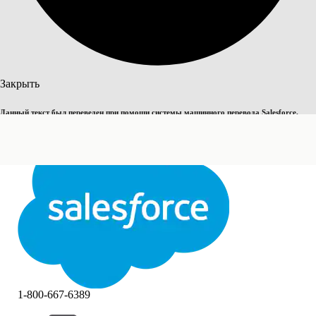
Поиск
Закрыть
Данный текст был переведен при помощи системы машинного перевода Salesforce.
Переключить на английский
Дополнительные сведения см.
здесь
.
Не сейчас
Закрыть
Закрыть
1-800-667-6389