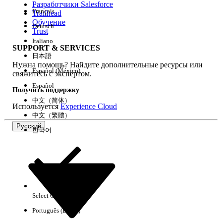
Разработчики Salesforce
Français
Trailhead
Возможности
Обучение
Deutsch
Trust
Italiano
SUPPORT & SERVICES
日本語
Нужна помощь? Найдите дополнительные ресурсы или
Очистить все
Готово
Español (México)
свяжитесь с экспертом.
Español
Получить поддержку
中文（简体）
Используется
Experience Cloud
中文（繁體）
Русский
한국어
Select Org
Русский
Português (Brasil)
Результаты отсутствуют