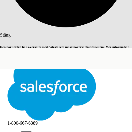
Sök
Stäng
Den här texten har översatts med Salesforces maskinöversättningssystem. Mer information
Byt till engelska
Inte nu
här
.
Stäng
Stäng
1-800-667-6389