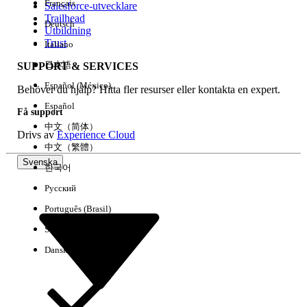
Français
Salesforce-utvecklare
Trailhead
Deutsch
Händelse
Utbildning
Trust
Italiano
日本語
SUPPORT & SERVICES
Español (México)
Behöver du hjälp? Hitta fler resurser eller kontakta en expert.
Rensa alla
Klart
Español
Få support
中文（简体）
Drivs av
Experience Cloud
中文（繁體）
Svenska
한국어
Русский
Português (Brasil)
Suomi
Dansk
Inga resultat