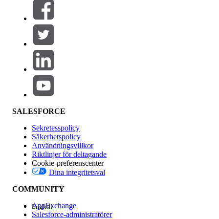
Filter (0)
VÄLJ FILTER
Lägg till
Produktområde
Funktionspåverkan
SALESFORCE
Sekretesspolicy
Säkerhetspolicy
Användningsvillkor
Riktlinjer för deltagande
Cookie-preferenscenter
Dina integritetsval
Version
COMMUNITY
AppExchange
English
Salesforce-administratörer