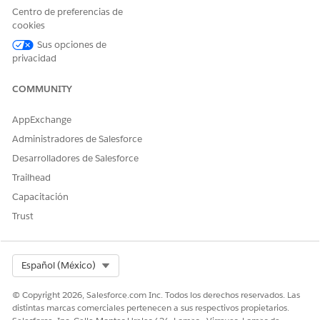
Acceder a asistencia de
Centro de preferencias de
servicio bancario
cookies
Para utilizar Agentforce
Gestionar agentes de IA y
Sus opciones de
Employee Agent:
Gestionar agentes
privacidad
empleados Agentforce
COMMUNITY
Detalles de subagente
AppExchange
Nombre de API
ReportReplaceCard
Administradores de Salesforce
Desarrolladores de Salesforce
Acciones de agente
Identificar registro por
incluidas
nombre
Trailhead
Capacitación
Registros de consulta
Trust
Obtener configuración de
tema
Obtener detalles de tarjeta
Select Org
Español (México)
para cuenta
© Copyright 2026, Salesforce.com Inc. Todos los derechos reservados. Las
Crear caso para bloquear
distintas marcas comerciales pertenecen a sus respectivos propietarios.
tarjeta