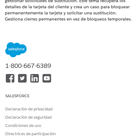
gestionar solicitudes de sustitución. Este tema recupera los
detalles de la tarjeta del cliente y crea un caso para bloquear
permanentemente la tarjeta y solicitar una sustitución.
Gestiona cierres permanentes en vez de bloqueos temporales.
EDICIONES NECESARIAS
Disponible en: Lightning Experience
Disponible en: Ediciones
Professional
,
Enterprise
y
Unlimited
con la licencia complementaria Agentforce for
1-800-667-6389
Financial Services o incluida en Agentforce 1 Financial
Services Edition. Requiere que cada usuario tenga el
complemento Agentforce for Financial Services para
acceder a la acción.
SALESFORCE
PERMISOS DE USUARIO NECESARIOS
Para configurar y utilizar el
Extensión de Financial
Declaración de privacidad
reporte y sustituir un
Services Cloud O Servicio
Declaración de seguridad
subagente de tarjeta para
FSC
Financial Services:
Condiciones de uso
Y
Directrices de participación