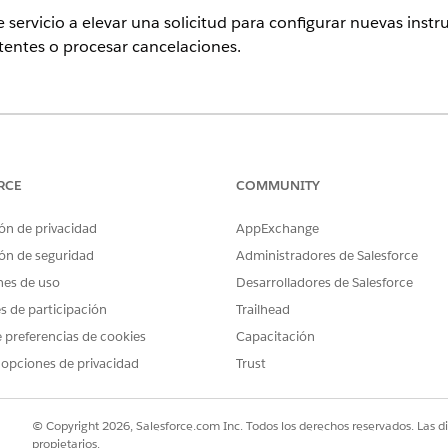
 servicio a elevar una solicitud para configurar nuevas inst
entes o procesar cancelaciones.
ence
sional
,
Enterprise
y
Unlimited
con la licencia complementaria Agentf
ces Edition. Requiere que cada usuario tenga el complemento Agent
RCE
COMMUNITY
ón de privacidad
AppExchange
PERMISOS DE USUARIO NECESARIOS
ón de seguridad
Administradores de Salesforce
nes de uso
Desarrolladores de Salesforce
bagente de gestión de instrucciones
Extensión de Financial Se
vices:
es de participación
Trailhead
Y
 preferencias de cookies
Capacitación
Acceder a asistencia de se
 opciones de privacidad
Trust
ee Agent:
Gestionar agentes de IA y G
© Copyright 2026, Salesforce.com Inc. Todos los derechos reservados. Las d
propietarios.