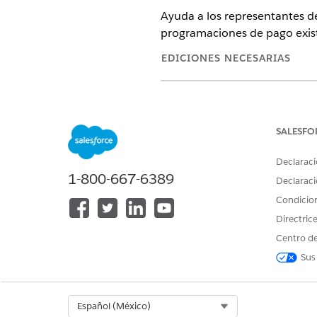
Ayuda a los representantes de
programaciones de pago exist
EDICIONES NECESARIAS
Disponible en: Lightning Experi
Disponible en: Ediciones
Profes
en Agentforce 1 Financial Servi
SALESFO
acceder a la acción.
Declaraci
1-800-667-6389
Declaraci
Condicio
Para configurar y utilizar el su
permanentes para Financial Ser
Directric
Centro de
Sus
Para utilizar Agentforce Employ
Select Org
Español (México)