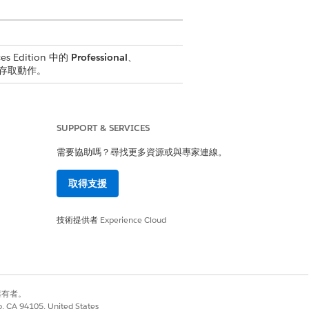
es Edition 中的
Professional
、
件才能存取動作。
SUPPORT & SERVICES
oud 擴充功能或 FSC 服務
需要協助嗎？尋找更多資源或與專家連線。
取得支援
force 員工工作人員
技術提供者
Experience Cloud
ment
別擁有者。
co, CA 94105, United States