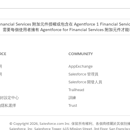
ancial Services 附加元件授權或包含在 Agentforce 1 Financial Servic
n。需要每個使用者擁有 Agentforce for Financial Services 附加元
所需的使用者權限
定指示管理子代理程式:
RCE
COMMUNITY
Financial Services Cl
與
明
AppExchange
明
Salesforce 管理員
存取銀行服務協助
Salesforce 開發人員
員:
管理 AI 工作人員和管理 Agent
Trailhead
 偏好設定中心
訓練
的隱私選擇
Trust
StandingInstructionManage
© Copyright 2026, Salesforce.com Inc. 保留所有權利。各個商標屬於其個
依名稱識別記錄
Salesforce, Inc. Salesforce Tower, 415 Mission Street, 3rd Floor, San Francis