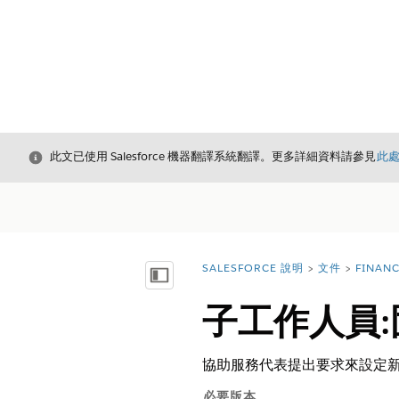
結束
此文已使用 Salesforce 機器翻譯系統翻譯。更多詳細資料請參見
此
SALESFORCE 說明
文件
FINAN
您位於此處：
顯示目錄
子工作人員
協助服務代表提出要求來設定
必要版本