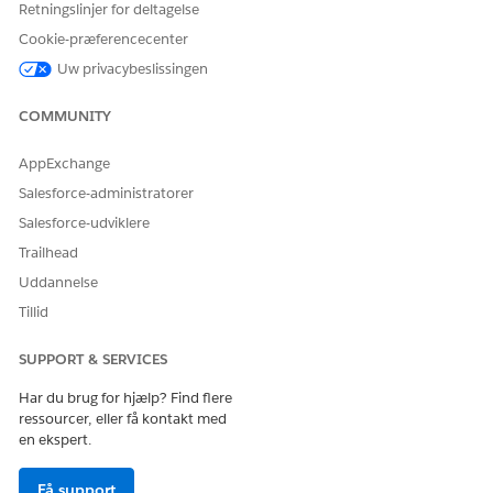
Retningslinjer for deltagelse
Underagentdetaljer
Cookie-præferencecenter
API-navn
TravelNtfcn
Uw privacybeslissingen
Inkluderede
Forespørgselsregistreringer
COMMUNITY
agenthandlinger
Hent emnekonfiguration
AppExchange
Få kortoplysninger til konto
Salesforce-administratorer
Opret sag for rejseadvisering
Salesforce-udviklere
Påkrævet opsætning
Tilladelser til brugere af
Trailhead
forenet katalog til
Uddannelse
serviceprocessen Adviser
rejseplaner
Tillid
Opsætning og
konfiguration af
SUPPORT & SERVICES
Serviceprocessen Adviser
rejseplaner i forenet
Har du brug for hjælp? Find flere
katalog
ressourcer, eller få kontakt med
en ekspert.
Eksempler på erklæringer, der udløser denne
Få support