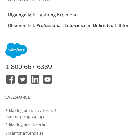
Tilgængelig i: Lightning Experience
Tilgængelig i:
Professional
,
Enterprise
og
Unlimited
Edition
med Agentforce for Financial Services-
tilføjelsesprogramlicensen eller inkluderet i Agentforce 1
Financial Services Edition. Kræver, at hver bruger har
tilføjelsesprogrammet Agentforce for Financial Services for
at få adgang til handlingen.
1-800-667-6389
BRUGERTILLADELSER PÅKRÆVET
Hvis du vil konfigurere og
Financial Services Cloud-
bruge underagent for
udvidelse ELLER FSC-
rejseadviseringer:
tjeneste
SALESFORCE
OG
Erklæring om beskyttelse af
Få adgang til bankhjælp
personlige oplysninger
Hvis du vil bruge Agentforce:
Administrer AI-agenter og
Erklæring om sikkerhed
Administrer Agentforce
Vilkår for anvendelse