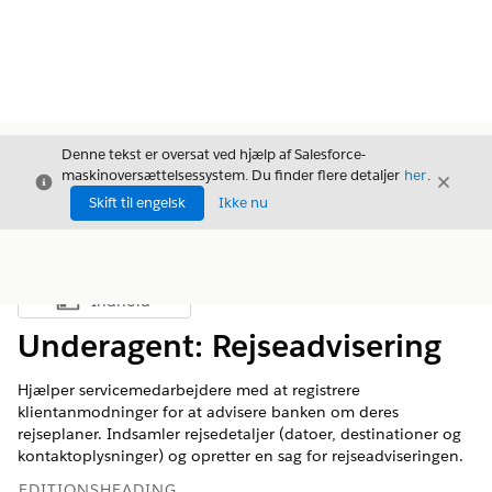
Denne tekst er oversat ved hjælp af Salesforce-
maskinoversættelsessystem. Du finder flere detaljer
her
.
Luk
Luk
Luk
Skift til engelsk
Ikke nu
Indhold
Vis indholdsfortegnelse
Underagent: Rejseadvisering
Hjælper servicemedarbejdere med at registrere
klientanmodninger for at advisere banken om deres
rejseplaner. Indsamler rejsedetaljer (datoer, destinationer og
kontaktoplysninger) og opretter en sag for rejseadviseringen.
EDITIONSHEADING