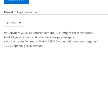
underagent
"Jeg vil advisere banken om min kommende
Drevet af
Experience Cloud
internationale rejse".
Select Org
Dansk
© Copyright 2026, Salesforce.com Inc. Alle rettigheder forbeholdes.
LØSTE DENNE ARTIKEL DIT PROBLEM?
Forskellige varemærker tilhører deres respektive ejere.
Giv os besked, så vi kan forbedre os!
salesforce.com Danmark, filial af SFDC Sweden AB. Kampmannsgade 2,
1604 Copenhagen, Denmark
Ja
Nej