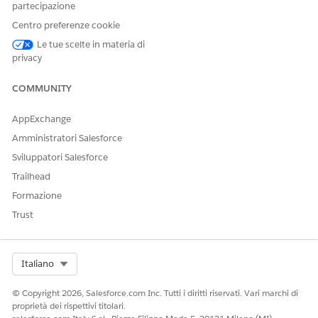
Employee Agent:
agenti dipendenti
partecipazione
Agentforce
Centro preferenze cookie
Le tue scelte in materia di
Dettagli subagente
privacy
Nome API
TravelNtfcn
COMMUNITY
Azioni agente incluse
Record delle query
AppExchange
Configurazione di Get Topic
Amministratori Salesforce
Ottenere i dettagli della
Sviluppatori Salesforce
carta per l'account
Trailhead
Creazione di un caso per la
Formazione
notifica di viaggio
Trust
Impostazione richiesta
Autorizzazioni utente
catalogo unificato per il
processo di servizio
Select Org
Italiano
Notifica piani di viaggio
Impostazione e
© Copyright 2026, Salesforce.com Inc. Tutti i diritti riservati. Vari marchi di
configurazione del
proprietà dei rispettivi titolari.
processo di servizio