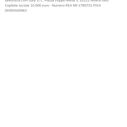
salesforce.com Italy S.r.l., Piazza Filippo Meda 5, 20121 Milano (MI)
Notifica piani di viaggio
Capitale sociale 10.000 euro - Numero REA MI-1785731 P.IVA
nel Catalogo unificato
04959160963
Esempi di enunciazioni che attivano questo subagente
"Voglio informare la banca del mio prossimo viaggio
internazionale."
QUESTO ARTICOLO HA RISOLTO IL PROBLEMA?
Facci sapere, così possiamo migliorare!
Sì
No