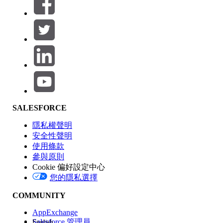
篩選器 (0)
選取篩選
新增
產品區域
SALESFORCE
功能影響
隱私權聲明
安全性聲明
使用條款
參與原則
Cookie 偏好設定中心
版本
您的隱私選擇
COMMUNITY
AppExchange
Salesforce 管理員
English