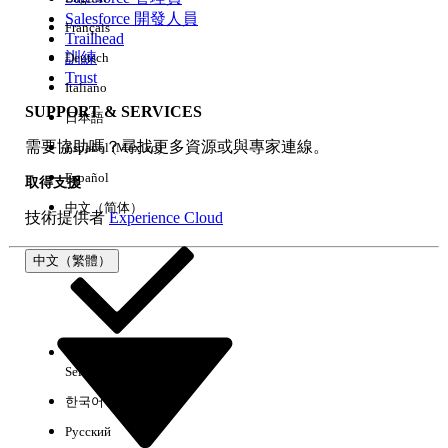
Salesforce 開發人員
Français
經驗
Trailhead
訓練
Deutsch
Trust
Italiano
SUPPORT & SERVICES
日本語
全部清除
完成
需要協助嗎？尋找更多資源或與專家連線。
Español (México)
Español
取得支援
中文（简体）
技術提供者
Experience Cloud
中文（繁體）
Select Org
中文（繁體）
한국어
Русский
沒有結果