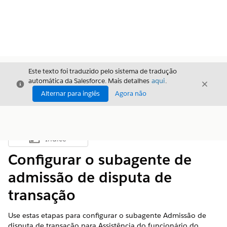
Este texto foi traduzido pelo sistema de tradução
automática da Salesforce. Mais detalhes
aqui
.
Fechar
Fecha
Fechar
Alternar para inglês
Agora não
Índice
Mostrar índice
Configurar o subagente de
admissão de disputa de
transação
Use estas etapas para configurar o subagente Admissão de
disputa de transação para Assistência do funcionário do