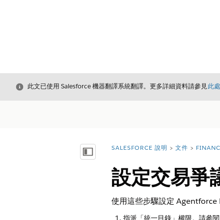
結束
此文已使用 Salesforce 機器翻譯系統翻譯。更多詳細資料請參見
此
SALESFORCE 說明
文件
FINAN
您位於此處：
顯示目錄
設定交易爭
使用這些步驟設定 Agentforc
指派「統一目錄」權限。請參