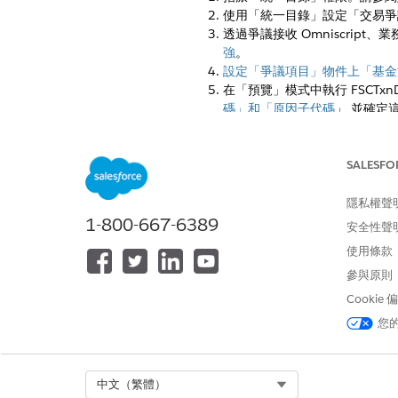
使用「統一目錄」設定「交易爭
透過爭議接收 Omniscri
強
。
設定「爭議項目」物件上「基金
在「預覽」模式中執行 FSCTxnDisp
碼」和「原因子代碼
」,並確定
針對爭議相關物件上的欄位,請
針對「財務帳戶交易」物件上的
進入「設定」，移至「
物件
SALESFO
找到「財務帳戶交易」物件
針對「類型」欄位,新增這
隱私權聲
1-800-667-6389
欄位
安全性聲
使用條款
類型
參與原則
Cookie
您
在「財務帳戶交易」物件上,建
商家相關詳細資料。瞭解如何
更新「整合程序」內的「資料對
開啟「
FSC_GetFinancialAc
Select Org
中文（繁體）