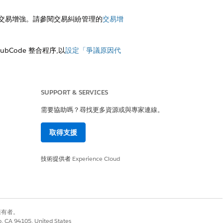
設定交易增強。請參閱交易糾紛管理的
交易增
nSubCode 整合程序,以
設定「爭議原因代
SUPPORT & SERVICES
需要協助嗎？尋找更多資源或與專家連線。
取得支援
技術提供者
Experience Cloud
要這些欄位,才能從協力廠商增強提供者的
參考號碼」和「卡片接收者名稱」欄位。
別擁有者。
co, CA 94105, United States