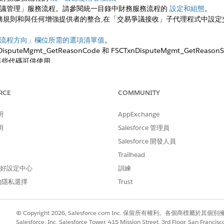
議管理」服務流程。請參閱統一目錄中財務服務流程的
設定和組態
。
pt、業務規則和與任何增強提供者的整合,在「交易爭議接收」子代理程式中
流程方向」欄位所需的選項清單值
。
uteMgmt_GetReasonCode 和 FSCTxnDisputeMgmt_GetReaso
這些代碼可供使用。
更新欄位級安全性。請參閱將
交易爭議管理權限指派給使用
者。
「類型」欄位啟用選項清單值。
管理員
」。
RCE
COMMUNITY
,然後按一下「
欄位與關係
」。
些選項清單值。
明
AppExchange
明
Salesforce 管理員
選項清單值
Salesforce 開發人員
信用額度
Trailhead
借項
 偏好設定中心
訓練
的隱私選擇
Trust
立「取得者參考號碼」和「卡片接收者名稱」的自訂文字欄位。工作人員需
建立自訂欄位
。
應器」,以在協力廠商增強提供者的 API 裝載中包含新建立的「取得者
© Copyright 2026, Salesforce.com Inc. 保留所有權利。各個商標屬於其個
countTransactions
整合程序」。
Salesforce, Inc. Salesforce Tower, 415 Mission Street, 3rd Floor, San Francis