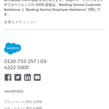
サブエージェントの JSON 設定は、Banking Service Customer
Assistance と Banking Service Employee Assistance で同じで
す。
必要なエディション
使用可能なインターフェース: Lightning Experience
使用可能なエディション:
Professional
Edition、
Enterprise
Edition、および
Unlimited
Edition
トピック名
コア設定
パッケージ設定
0120-733-257 | 03-
4222-1000
金融口座ステート
メント
{

{

  "FinancialAccountConfig": {

  "FinancialAccou
    "Roles": ["Owner"],

    "Roles": ["Pr
    "isHeldAway": ["false"],

    "isHeldAway":
       "Types": [

        "Types": [
SALESFORCE
      "Savings",

      "Savings Ac
      "Checkings",

      "Checking A
      "Automotive Loan",

      "Auto Loan",
プライバシーに関する声明
      "Loan"

      "Loan Accou
セキュリティに関する声明
    ]

      "Mortgage"
