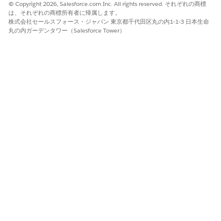
"FinancialAccountTransactionsConfig
  "FinancialAccou
© Copyright 2026, Salesforce.com Inc. All rights reserved. それぞれの商標
    "transactionType": []

    "transactionT
は、それぞれの商標所有者に帰属します。
  }

  }

株式会社セールスフォース・ジャパン 東京都千代田区丸の内1-1-3 日本生命
丸の内ガーデンタワー（Salesforce Tower）
金融口座残高
{

{

  "FinancialAccountConfig": {

  "FinancialAccou
    "Roles": ["Owner"],

    "Roles": ["Pr
    "isHeldAway": ["false"]

     },

    "isHeldAway":
"FinancialAccountBalancesConfig": {
     },

    "financialAccountBalanceTypes":
  "FinancialAccou
  }

    "financialAcc
  }

ローン支払明細書
{

{

  "FinancialAccountConfig": {

  "FinancialAccou
    "Roles": ["Owner"],

     "Roles": ["P
    "isHeldAway": ["false"],

    "isHeldAway":
    "Status": [],

    "Status": [],

    "Types": [

     "Types": [
