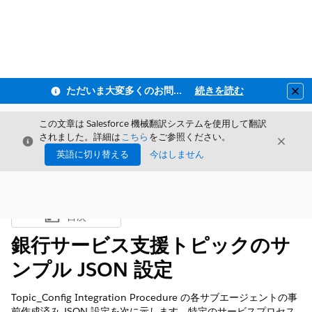
ただいま大変多くのお問い合わせをいただいており、ご連絡までにお時間を頂戴しております
続きを読む
Clo
この文章は Salesforce 機械翻訳システムを使用して翻訳
されました。詳細は
こちら
をご参照ください。
閉じる
閉じ
閉じる
英語に切り替える
今はしません
目次
目次を表示
銀行サービス支援トピックのサ
ンプル JSON 設定
Topic_Config Integration Procedure の各サブエージェントの事
前作成済み JSON 設定を次に示します。特定のサービスプロセス