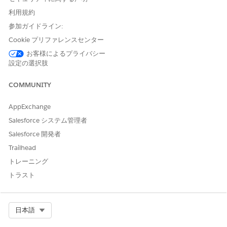
  },

    ]

利用規約
  "FinancialAccountAddressConfig": 
  },

    "AddressTypes": ["Statement Add
  "FinancialAccou
参加ガイドライン:
    "Roles": ["Owner"],

    "Roles": ["Pr
Cookie プリファレンスセンター
    "IncludeAllAddress": true

    "IncludeAllAd
  }

  }

お客様によるプライバシー
設定の選択肢
COMMUNITY
レポートのクレジ
ットカードまたは
{

{

デビットカード
  "CardsConfig": {

  "CardsConfig": {
AppExchange
    "Roles": ["Owner"],

    "Roles": ["Pr
Salesforce システム管理者
    "CardTypes": ["Credit Card", "D
    "CardTypes": 
    "CardStatus": ["Active"]

    "IsCardActive
Salesforce 開発者
  }

  }

Trailhead
トレーニング
トラスト
金融口座取引
{

{

  "FinancialAccountConfig": {

  "FinancialAccou
    "Roles": ["Owner"],

    "Roles": ["Pr
Select Org
日本語
    "isHeldAway": ["false"]

    "isHeldAway":
        },

         },
