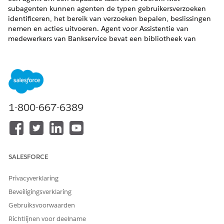
subagenten kunnen agenten de typen gebruikersverzoeken
identificeren, het bereik van verzoeken bepalen, beslissingen
nemen en acties uitvoeren. Agent voor Assistentie van
medewerkers van Bankservice bevat een bibliotheek van
standaardsubagenten die zijn ontworpen voor
servicevertegenwoordigers om serviceprocesverzoeken vast te
leggen.
VEREISTE EDITIONS
1-800-667-6389
Beschikbaar in: Lightning Experience
Beschikbaar in:
Professional
,
Enterprise
en
Unlimited
Edition met de uitbreidingslicentie Agentforce for Financial
Services of inbegrepen in Agentforce 1 Financial Services
Edition. Vereist dat elke gebruiker de uitbreiding Agentforce
SALESFORCE
voor Financiële dienstverlening heeft om toegang tot de
actie te krijgen.
Privacyverklaring
Subagent: Adres bijwerken
Beveiligingsverklaring
Helpt servicevertegenwoordigers bij het vastleggen van
Gebruiksvoorwaarden
klantverzoeken om hun accountgerelateerde en financiële
Richtlijnen voor deelname
accountgerelateerde adressen bij te werken. De subagent