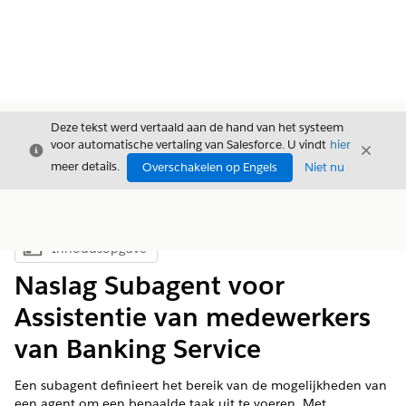
Deze tekst werd vertaald aan de hand van het systeem
voor automatische vertaling van Salesforce. U vindt
hier
Sluiten
Sluite
Sluiten
meer details.
Overschakelen op Engels
Niet nu
Inhoudsopgave
Inhoudsopgave weergeven
Naslag Subagent voor
Assistentie van medewerkers
van Banking Service
Een subagent definieert het bereik van de mogelijkheden van
een agent om een bepaalde taak uit te voeren. Met