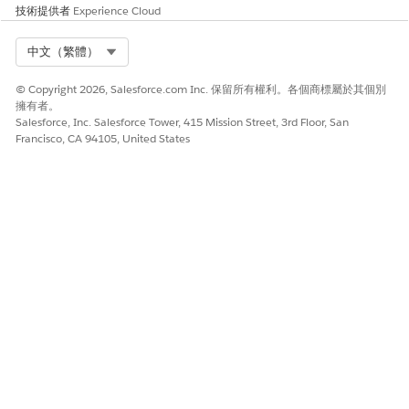
技術提供者
Experience Cloud
子工作人員:檢查號碼查詢
協助服務代表解決與已核發檢查狀態、核發日期和處理詳細資料
Select Org
中文（繁體）
相關的客戶查詢。
子工作人員:支票簿付款取消
© Copyright 2026, Salesforce.com Inc. 保留所有權利。各個商標屬於其個別
擁有者。
協助服務代表在處理檢查之前,從其財務帳戶捕捉用戶端要求停
Salesforce, Inc. Salesforce Tower, 415 Mission Street, 3rd Floor, San
止檢查付款或一系列檢查付款。「支票簿付款取消」子代理程式
Francisco, CA 94105, United States
會提取與客戶相關聯的所有財務帳戶、收集待停止的支票付款詳
細資料,並建立停止支票付款的個案。
子工作人員:費用撤銷
協助服務代表抓取用戶要求,以回復其財務帳戶的各種費用類型,
例如維護費用、透支費用和其他服務相關費用。「費用撤銷」子
代理程式會收集財務帳戶詳細資料、顯示所有相關費用交易,並
提示使用者選取特定交易以建立要撤銷的個案。
子工作人員:財務帳戶餘額
「財務帳戶餘額」子代理程式會提取與特定財務帳戶相關聯的財
務帳戶餘額。
子工作人員:財務帳戶對帳單
協助服務代表取用戶端要求,以訂購其支票或儲蓄帳戶對帳單的
複本。收集詳細資料,例如選取的帳戶、對帳單期間 (預先定義或