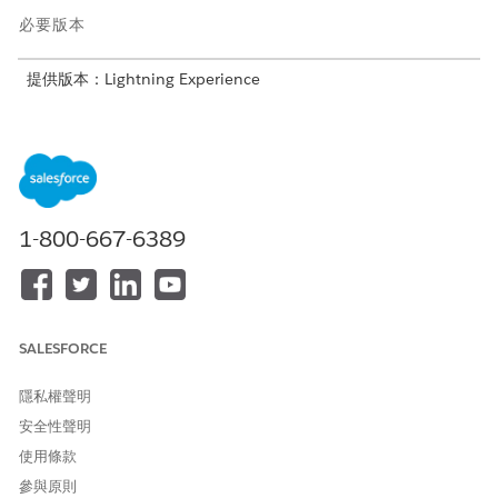
必要版本
提供版本：Lightning Experience
提供版本：具備 Agentforce for Financial Services 附加元件授
權或包含在 Agentforce 1 Financial Services Edition 中的
Professional
、
Enterprise
及
Unlimited
Edition。需要每個使
用者擁有 Agentforce for Financial Services 附加元件才能存取
動作。
1-800-667-6389
子工作人員:地址更新
協助服務代表取用戶端要求,以更新其帳戶相關和財務帳戶相關
的地址。「地址更新」子代理程式會取回與客戶相關聯的所有地
址、提示使用者選取一個地址、收集新的地址詳細資料,並建立
更新個案。
SALESFORCE
子工作人員:帳單週期管理
隱私權聲明
協助服務代表針對所選信用卡的帳單日期中變更的客戶要求。引
導使用者選擇卡片並設定新的有效帳單日期。在建立個案以完成
安全性聲明
要求之前,清楚說明此變更的影響,包括關於利息費用或帳單週期
使用條款
變更的任何免責聲明。特定貸款帳戶的貸款支出對帳單。
參與原則