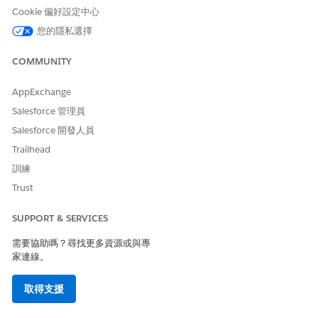
子工作人員:卡片鎖定管理
Cookie 偏好設定中心
協助服務代表偵測用戶端鎖定或解除鎖定其信用卡或簽帳卡的要
您的隱私選擇
求。引導使用者根據情況採取相關動作,例如報告遺失卡片、檢
閱最近的交易或設定路途通知。確認要求的所有詳細資料,並建
COMMUNITY
立要履行的個案。
子工作人員:卡片啟用
AppExchange
協助服務代表提出啟用客戶卡片的要求,並設定其國內和國際用
Salesforce 管理員
量設定。
Salesforce 開發人員
子工作人員:卡片 PIN 碼管理
Trailhead
協助服務代表安全重設客戶卡 PIN。根據重設原因引導服務代
訓練
表完成必要的安全性檢查,例如檢閱交易是否有安全性疑慮,或為
Trust
新卡片設定其他卡片控制,然後再建立要求的個案。
子工作人員:卡片設定管理
SUPPORT & SERVICES
協助服務代表抓取用戶端要求以啟用國內或國際卡片設定。
需要協助嗎？尋找更多資源或與專
子工作人員:支票簿訂單
家連線。
透過指定所需的簽帳單數目以及偏好的遞送方式,協助服務代表
抓取用戶訂購新簽帳單的要求。「支票簿訂單」子代理程式會提
取得支援
取與客戶相關聯的所有財務帳戶、收集新支票簿的詳細資料,並
為支票簿要求建立個案。