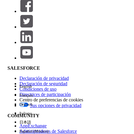
Filtros (0)
SELECCIONAR FILTROS
Agregar
Área de productos
Repercusión de función
SALESFORCE
Declaración de privacidad
Declaración de seguridad
English
Condiciones de uso
Directrices de participación
Français
Centro de preferencias de cookies
Deutsch
Sus opciones de privacidad
Edición
Italiano
COMMUNITY
日本語
AppExchange
Administradores de Salesforce
Español (México)