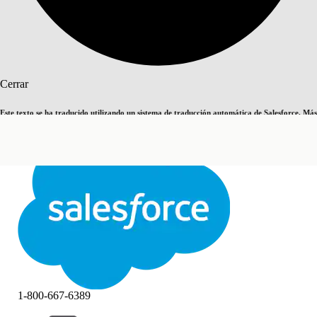
Buscar
Cerrar
Este texto se ha traducido utilizando un sistema de traducción automática de Salesforce. Más
Cambiar a inglés
Ahora no
información
aquí
.
Cerrar
Cerrar
1-800-667-6389