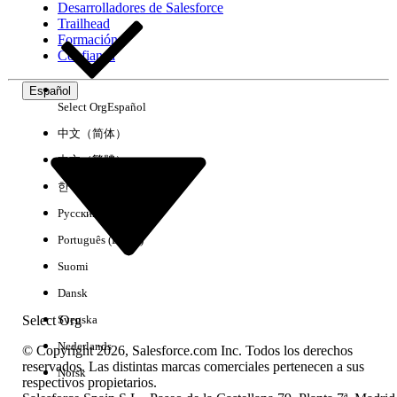
Desarrolladores de Salesforce
Trailhead
Experiencia
Formación
Confianza
Español
Select Org
Español
Borrar todo
Listo
中文（简体）
中文（繁體）
한국어
Русский
Português (Brasil)
Suomi
Dansk
Select Org
Svenska
Nederlands
© Copyright 2026, Salesforce.com Inc. Todos los derechos
reservados. Las distintas marcas comerciales pertenecen a sus
Norsk
respectivos propietarios.
No hay resultados