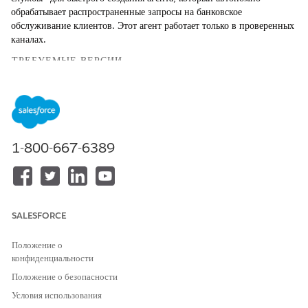
обрабатывает распространенные запросы на банковское
обслуживание клиентов. Этот агент работает только в проверенных
каналах.
ТРЕБУЕМЫЕ ВЕРСИИ
Доступно в версиях: Lightning Experience
Доступно в версиях:
Professional Edition
,
Enterprise Edition
и
Unlimited Edition
.
1-800-667-6389
НЕОБХОДИМЫЕ ПОЛНОМОЧИЯ ПОЛЬЗОВАТЕЛЯ
Для доступа к субагентам
Расширение Financial
службы поддержки клиентов
Services Cloud ИЛИ служба
Banking Service:
FSC
SALESFORCE
Для создания агента
Управление агентами на
Положение о
посредством шаблона агента
основе искусственного
конфиденциальности
обслуживания Agentforce:
интеллекта и управление
сервисными агентами
Положение о безопасности
Agentforce ИЛИ настройка
Условия использования
приложения