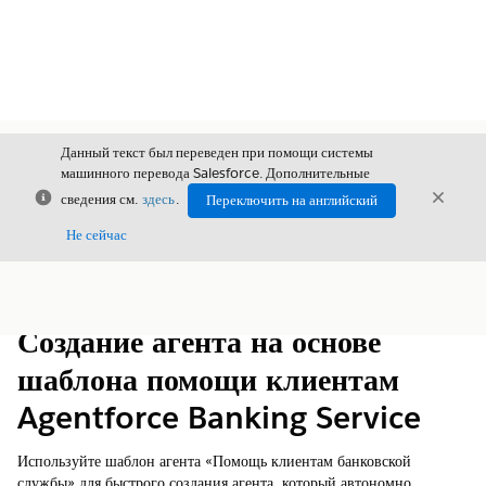
Данный текст был переведен при помощи системы
машинного перевода Salesforce. Дополнительные
Закрыть
Закры
сведения см.
здесь
.
Переключить на английский
Закрыт
Не сейчас
Содержание
Показать содержание
Создание агента на основе
шаблона помощи клиентам
Agentforce Banking Service
Используйте шаблон агента «Помощь клиентам банковской
службы» для быстрого создания агента, который автономно