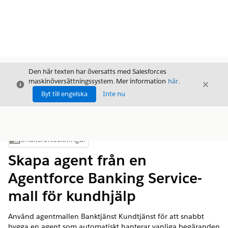
Den här texten har översatts med Salesforces
maskinöversättningssystem. Mer information
här
.
Stäng
Stäng
Stäng
Byt till engelska
Inte nu
Innehållsförteckningar
Visa innehållsförteckning
Skapa agent från en
Agentforce Banking Service-
mall för kundhjälp
Använd agentmallen Banktjänst Kundtjänst för att snabbt
bygga en agent som automatiskt hanterar vanliga begäranden