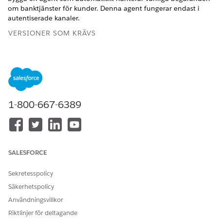
om banktjänster för kunder. Denna agent fungerar endast i
autentiserade kanaler.
VERSIONER SOM KRÄVS
Tillgängliga i: Lightning Experience
Tillgängliga i:
Professional
,
Enterprise
och
Unlimited
Edition
1-800-667-6389
ANVÄNDARBEHÖRIGHETER SOM KRÄVS FÖR ATT
Åtkomst till underagenter
Financial Services Cloud-
för Banktjänstkundtjänst:
tillägg ELLER FSC-tjänst
Skapa en agent med hjälp
Hantera AI-agenter och
SALESFORCE
av mallen Agentforce
Hantera Agentforce Service
Serviceagent:
Agenter ELLER Anpassa
Sekretesspolicy
program
Säkerhetspolicy
Innan du börjar, se till att du har bekräftat Omnistudio-
Användningsvillkor
inställningarna.
Riktlinjer för deltagande