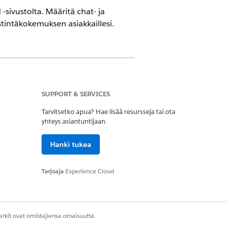
-sivustolta. Määritä chat- ja
stintäkokemuksen asiakkaillesi.
SUPPORT & SERVICES
Tarvitsetko apua? Hae lisää resursseja tai ota
yhteys asiantuntijaan.
inen JA kokemusten luominen ja
Hanki tukea
Tarjoaja
Experience Cloud
inen JA määritysten ja
JA kokemusten pääkäyttäjänä,
rkit ovat omistajiensa omaisuutta.
a kyseisessä sivustossa