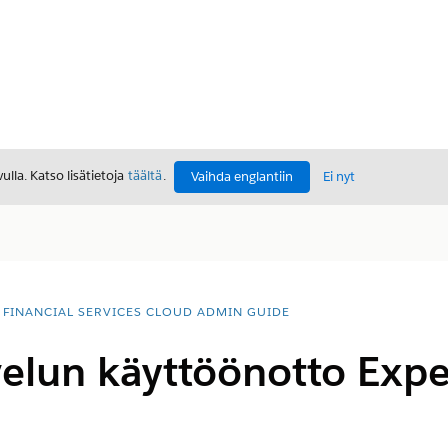
lla. Katso lisätietoja
täältä
.
Vaihda englantiin
Ei nyt
FINANCIAL SERVICES CLOUD ADMIN GUIDE
velun käyttöönotto Exp