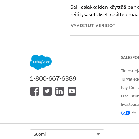
Salli asiakkaiden käyttää pank
reititysasetukset käsittelemä
VAADITUT VERSIOT
Käytettävissä: Lightning Experi
Käytettävissä:
Professional Edit
SALESFO
Tietosuoj
1-800-667-6389
Kulun luominen ja muokkaami
Turvatied
Käyttöeh
Experience Cloud -sivuston mu
Osallistu
Evästease
You
Select Org
Suomi