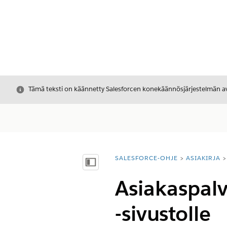
Sulje
Tämä teksti on käännetty Salesforcen konekäännösjärjestelmän avu
SALESFORCE-OHJE
ASIAKIRJA
Olet tässä:
Näytä sisällysluettelo
Asiakaspal
-sivustolle