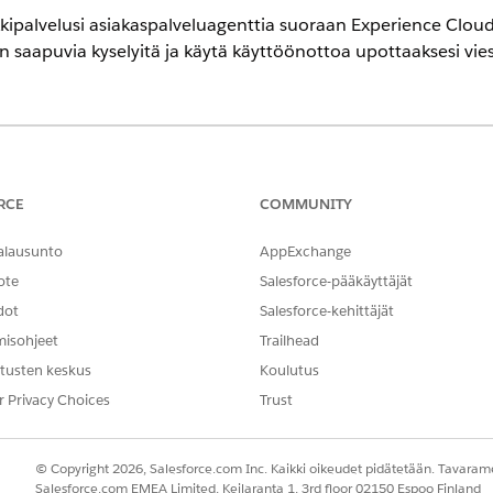
kipalvelusi asiakaspalveluagenttia suoraan Experience Cloud 
än saapuvia kyselyitä ja käytä käyttöönottoa upottaaksesi vie
encessa
ion
-,
Enterprise Edition
- ja
Unlimited Edition
-versioissa
RCE
COMMUNITY
TARVITTAVAT KÄYTTÖOIKEUDET
alausunto
AppExchange
nen:
Kulkujen hallintaoikeus
ote
Salesforce-pääkäyttäjät
dot
Salesforce-kehittäjät
kauttaminen:
Sivuston jäsenenä toimim
määrittäminen
misohjeet
Trailhead
tusten keskus
Koulutus
OR
r Privacy Choices
Trust
Sivuston jäsenenä toimim
kokoonpanon tarkastelu 
© Copyright 2026, Salesforce.com Inc. Kaikki oikeudet pidätetään. Tavarame
julkaisijana tai rakentajan
Salesforce.com EMEA Limited, Keilaranta 1, 3rd floor 02150 Espoo Finland