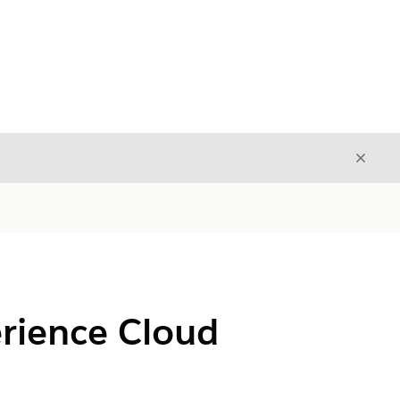
Sulje
Sulje
erience Cloud