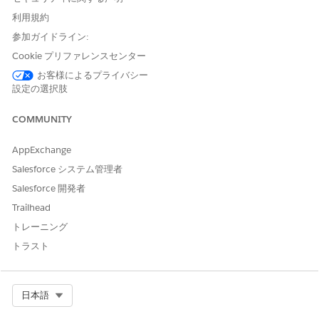
と、「設定・定義を参照す
利用規約
る」、およびそのサイトのエ
クスペリエンス管理者、公開
参加ガイドライン:
者、または作成者であること
Cookie プリファレンスセンター
お客様によるプライバシー
前提条件:
設定の選択肢
オムニチャネルを有効化
します。
Agentforce Banking Serviceカスタマー アシスタンスのため
COMMUNITY
の
組織の準備
」を参照してください。
Agentforce Banking Service Customer Assistance のエージ
AppExchange
ェントユーザー権限の設定
。
Salesforce システム管理者
Agentforce Banking Service 顧客アシスタンステンプレート
Salesforce 開発者
からエージェントを作成します
。
Give Users Access to Enhanced Chat
(拡張チャットへのアク
Trailhead
セス権をユーザーに付与)。
トレーニング
キューのルーティング
設定を作成します。
トラスト
拡張チャットの
サービスチャネルを作成
します。
関連付けられたフローで転送できないメッセージングセッショ
ンを受信する
代替キューを作成
します。サポートされるオブジ
Select Org
日本語
ェクトとしてメッセージングセッションを追加し、以前に作成
したルーティング設定を追加します。