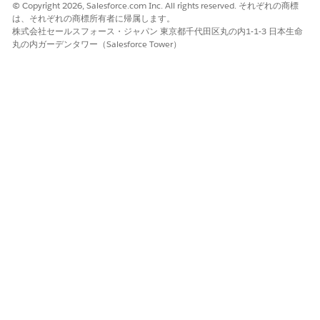
© Copyright 2026, Salesforce.com Inc. All rights reserved. それぞれの商標
会話をエージェントに転送する
オムニチャネルフローを作成
し
は、それぞれの商標所有者に帰属します。
ます。認証済みユーザーの会話を転送するには、Banking
株式会社セールスフォース・ジャパン 東京都千代田区丸の内1-1-3 日本生命
Service Customer Assistance エージェントテンプレートを使
丸の内ガーデンタワー（Salesforce Tower）
用して作成したエージェントを選択します。
拡張チャットチャネルとリリースを作成
します。
拡張チャットメッセージングチャネルを作成すると、新しい組
み込みサービスリリースが自動的に作成されます。
エクスペリエンスビルダーサイトで拡張 Web チャットの
リリ
ースを設定
します。
この記事で問題は解決されましたか?
ご意見をお待ちしております。
はい
いいえ