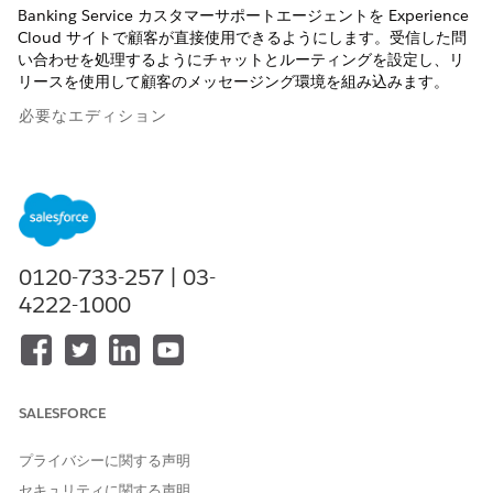
Banking Service カスタマーサポートエージェントを Experience
Cloud サイトで顧客が直接使用できるようにします。受信した問
い合わせを処理するようにチャットとルーティングを設定し、リ
リースを使用して顧客のメッセージング環境を組み込みます。
必要なエディション
使用可能なインターフェース: Lightning Experience
使用可能なエディション:
Professional
Edition、
Enterprise
Edition、および
Unlimited
Edition
0120-733-257 | 03-
必要なユーザー権限
4222-1000
フローを作成および編集する
「フローの管理」権限
Experience Cloud サイトをカ
サイトのメンバーであるこ
スタマイズする
と、および「エクスペリエン
スの作成および設定」
SALESFORCE
または
プライバシーに関する声明
サイトのメンバーであるこ
セキュリティに関する声明