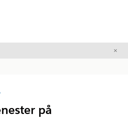
Avslut
Avslutt
D
enester på