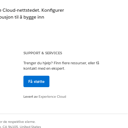
e Cloud-nettstedet. Konfigurer
usjon til å bygge inn
SUPPORT & SERVICES
Trenger du hjelp? Finn flere ressurser, eller få
kontakt med en ekspert.
Få støtte
et OG Opprette og konfigurere
Levert av
Experience Cloud
t OG Vise oppsett og
r de respektive eierne.
levelsesadministrator, utgiver
co, CA 94105, United States