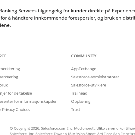
anking Services tilgjengelig for kunder direkte på Experienc
r for å håndtere innkommende forespørsler, og bruk en distrib
dene.
nce
RCE
COMMUNITY
prise
og
Unlimited
Edition
rnerklæring
AppExchange
NØDVENDIGE BRUKERTILLATELSER
serklæring
Salesforce-administratorer
 bruk
Salesforce-utviklere
t:
Behandle flyt-tillatelse
njer for deltakelse
Trailhead
ud-nettsted:
Være medlem av nettsted
esenter for informasjonskapsler
Opplæring
opplevelser
r Privacy Choices
Trust
ELLER
Være medlem av nettstede
© Copyright 2026, Salesforce.com Inc. Med enerett. Ulike varemerker tilhøre
konfigurasjon OG være opp
Salesforce, Inc. Salesforce Tower, 415 Mission Street, 3rd Floor, San Francis