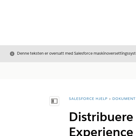
Avslutt
Denne teksten er oversatt med Salesforce maskinoversettingssyste
SALESFORCE HJELP
DOKUMENT
Du er her:
Vis innholdsfortegnelse
Distribuere
Experience