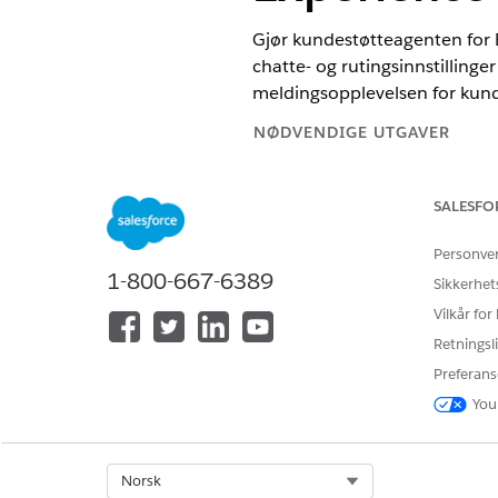
Gjør kundestøtteagenten for B
chatte- og rutingsinnstillinge
meldingsopplevelsen for kun
NØDVENDIGE UTGAVER
Tilgjengelig i Lightning Experie
SALESFO
Tilgjengelig i
Professional
,
Enter
Personve
1-800-667-6389
Sikkerhet
Vilkår for
For å opprette og redigere en fly
Retningsli
For å tilpasse et Experience Clo
Preferans
You
Select Org
Norsk