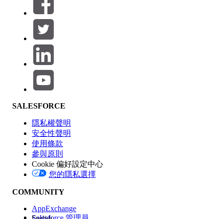
篩選器 (0)
選取篩選
新增
產品區域
SALESFORCE
功能影響
隱私權聲明
安全性聲明
使用條款
參與原則
Cookie 偏好設定中心
版本
您的隱私選擇
COMMUNITY
AppExchange
Salesforce 管理員
English