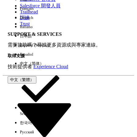
Salesforce 開發人員
Français
經驗
Trailhead
訓練
Deutsch
Trust
Italiano
SUPPORT & SERVICES
日本語
全部清除
完成
需要協助嗎？尋找更多資源或與專家連線。
Español (México)
Español
取得支援
中文（简体）
技術提供者
Experience Cloud
中文（繁體）
Select Org
中文（繁體）
한국어
Русский
沒有結果